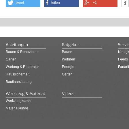
tweet
teilen
+1
Anleitungen
Ratgeber
Servi
Bauen & Renovieren
Bauen
Neuigk
Garten
Wohnen
Feeds
Wartung & Reparatur
Energie
Fanarti
Haussicherheit
Garten
Baufinanzierung
Werkzeug & Material
Videos
Werkzeugkunde
Materialkunde