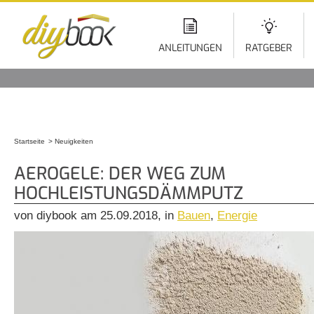
Di
z
In
ANLEITUNGEN
RATGEBER
Startseite
Neuigkeiten
Sie sind hier
AEROGELE: DER WEG ZUM
HOCHLEISTUNGSDÄMMPUTZ
von diybook am 25.09.2018, in
Bauen
,
Energie