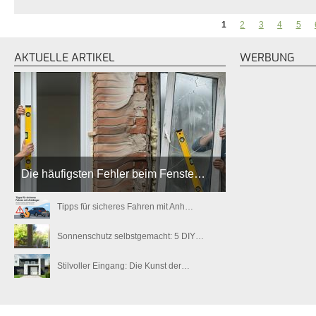
1
2
3
4
5
SEITEN
AKTUELLE ARTIKEL
WERBUNG
Die häufigsten Fehler beim Fenste…
Tipps für sicheres Fahren mit Anh…
Sonnenschutz selbstgemacht: 5 DIY…
Stilvoller Eingang: Die Kunst der…