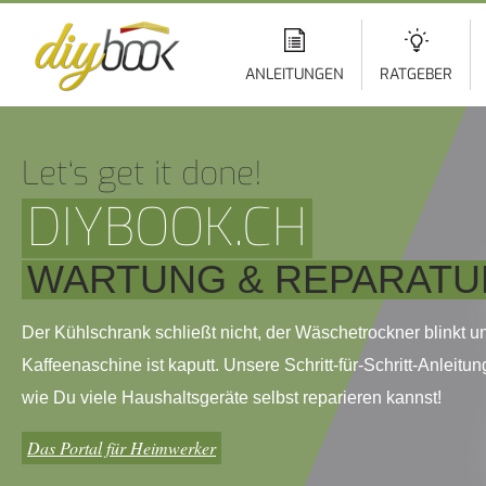
Di
z
In
ANLEITUNGEN
RATGEBER
Let‘s get it done!
DIYBOOK.CH
WARTUNG & REPARATU
Der Kühlschrank schließt nicht, der Wäschetrockner blinkt u
Kaffeenaschine ist kaputt. Unsere Schritt-für-Schritt-Anleitun
wie Du viele Haushaltsgeräte selbst reparieren kannst!
Das Portal für Heimwerker