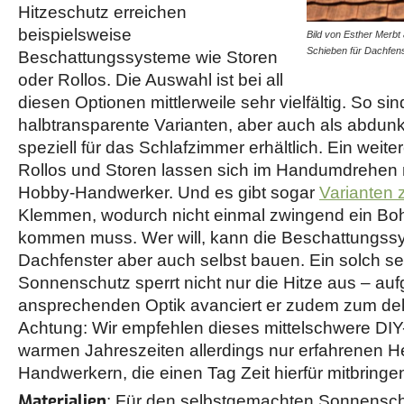
Hitzeschutz erreichen
beispielsweise
Bild von Esther Merbt
Schieben für Dachfen
Beschattungssysteme wie Storen
oder Rollos. Die Auswahl ist bei all
diesen Optionen mittlerweile sehr vielfältig. So si
halbtransparente Varianten, aber auch als abdun
speziell für das Schlafzimmer erhältlich. Ein weite
Rollos und Storen lassen sich im Handumdrehen 
Hobby-Handwerker. Und es gibt sogar
Varianten
Klemmen, wodurch nicht einmal zwingend ein Boh
kommen muss. Wer will, kann die Beschattungssy
Dachfenster aber auch selbst bauen. Ein solch s
Sonnenschutz sperrt nicht nur die Hitze aus – auf
ansprechenden Optik avanciert er zudem zum dek
Achtung: Wir empfehlen dieses mittelschwere DIY-P
warmen Jahreszeiten allerdings nur erfahrenen H
Handwerkern, die einen Tag Zeit hierfür mitbringe
Materialien
: Für den selbstgemachten Sonnensc