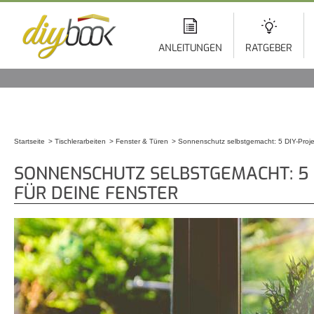
Di
z
In
ANLEITUNGEN
RATGEBER
Startseite
Tischlerarbeiten
Fenster & Türen
Sonnenschutz selbstgemacht: 5 DIY-Projek
Sie sind hier
SONNENSCHUTZ SELBSTGEMACHT: 5 
FÜR DEINE FENSTER