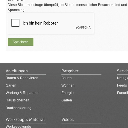
Diese Sicherheitsfrage überprüft, ob Sie ein menschlicher Besucher sind und
Spamming.
Anleitungen
Ratgeber
Servi
Bauen & Renovieren
Bauen
Neuigk
Garten
Wohnen
Feeds
Wartung & Reparatur
Energie
Fanarti
Haussicherheit
Garten
Baufinanzierung
Werkzeug & Material
Videos
Werkzeugkunde