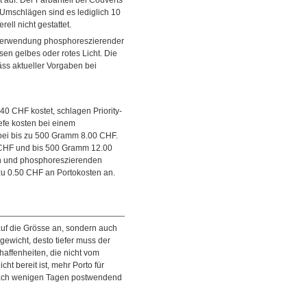
 Umschlägen sind es lediglich 10
ll nicht gestattet.
 Verwendung phosphoreszierender
sen gelbes oder rotes Licht. Die
äss aktueller Vorgaben bei
0 CHF kostet, schlagen Priority-
efe kosten bei einem
ei bis zu 500 Gramm 8.00 CHF.
0 CHF und bis 500 Gramm 12.00
en und phosphoreszierenden
 zu 0.50 CHF an Portokosten an.
uf die Grösse an, sondern auch
gewicht, desto tiefer muss der
affenheiten, die nicht vom
t bereit ist, mehr Porto für
 nach wenigen Tagen postwendend