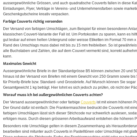
aussergewöhnliche Grössen, und auch quadratische Couverts fallen in diese Kat
Einladungen, Flyer, Verträge in Vereins- und Unternehmensfarben sowie marketi
Geschenkgutscheine kreativ verpacken.
Farbige Couverts richtig versenden
Der Versand von farbigen Umschlägen, zum Beispiel für einen besonderen Anlass, 
klassischen Couvert-Variante der Fall ist. Um Portokosten zu sparen, kann es hi
gut lesbar auf einen hellen Untergrund oder weisse Etiketten im Format 70 mm x
Rand des Umschlags muss dabei mit bis zu 15 mm freibleiben. So ist gewährleis
alle Buchstaben und Zahlen, die auf dem Couvert vermerkt sind, korrekt aufneh
kann.
Maximales Gewicht
Aussergewöhnliche Briefe in der Standardgrösse B5 können zwischen 20 und 5
hinaus ist der Versand von Briefen mit einem Gewicht von 250 Gramm sowie bis 
für Priority-Briefe bzw. Standard- und Grossbriefe. Auf Wunsch können Sie sogar
Gesamtgewicht 1 kg beträgt. Hier lohnt es sich jedoch zu prüfen, ob nicht der P
Worauf muss ich bei außergewöhnlichen Couverts achten?
Der Versand aussergewöhnlicher oder farbige
Couverts
ist mit einem höheren 
Der Grund dafür ist einfach: Die Frankiermaschine bedruckt die Couverts mit ein
farbigen Umschlägen lässt sich dieser Strichcode nur schwerlich auslesen, sod
erfolgen muss. Durch diesen grösseren Arbeitsaufwand entstehen die höheren Po
Besonders rote Umschläge gelten in diesem Zusammenhang als Herausforderun
bearbeiten sind mitunter auch Couverts in Pastelltönen oder Umschläge mit glatt
Diese nehmen die Strichcode-Farbe der Frankiermaschine nicht oder nur bedingt 