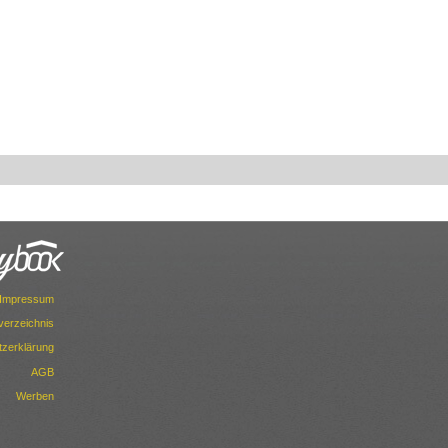
Impressum
dverzeichnis
zerklärung
AGB
Werben