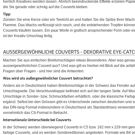
herrlich Kreatives werden lassen. Ähnlich beeindruckende Effekte erzielen Papi
die Sie gerade oder schräg auf die Couverts kleben.
Tipp
:
Zünden Sie eine Kerze oder ein Teelicht an und halten Sie die Spitze Ihrer Wachs
Flamme. Das Wachs verflüssigt sich rasch, und die entstehenden Tropfen können
Couverts träufeln lassen. Ein paar Worte in grafisch ansprechender Form oder e
ist der Kreativ-Umschlag fertig.
AUSSERGEWÖHNLICHE COUVERTS - DEKORATIVE EYE-CAT
Machen Sie aus einfachen Briefumschlägen etwas Besonderes. Aber was genau
aussergewöhnlichen Couvert aus? Und was gilt es hierbei mit Blick auf die anf
Fragen über Fragen - und hier sind die Antworten:
Was wird als außergewöhnlicher Couvert betrachtet?
Anders als in Deutschland haben Briefumschläge in der Schweiz das Fenster auf 
Umschlagseite. Die Verschlussklappe befindet sich auf der langen Seite. Auf Wu
Umschläge in Sonder- bzw. Schmuckfarben erhältlich, oder die klassische Farb
ergänzt. Selbst bei den Grössen gibt es Unterschiede zwischen deutschen und s
das DIN-lang Format insbesondere in Deutschland als Standardmass verwendet.
vornehmlich das C6-Format in Betracht.
Internationale Unterschiede bei Couverts
In der Schweiz werden überwiegend Couverts in C5 bzw. 162 mm x 229 mm genut
farbige Couverts, und es werden Sondereditionen angeboten. Formate wie B4 od