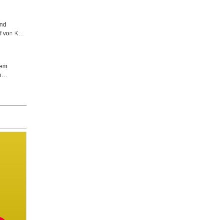
nd
f von K…
nem
an…