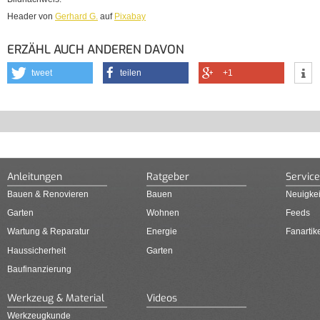
Header von
Gerhard G.
auf
Pixabay
ERZÄHL AUCH ANDEREN DAVON
tweet
teilen
+1
Anleitungen
Ratgeber
Service
Bauen & Renovieren
Bauen
Neuigkei
Garten
Wohnen
Feeds
Wartung & Reparatur
Energie
Fanartik
Haussicherheit
Garten
Baufinanzierung
Werkzeug & Material
Videos
Werkzeugkunde