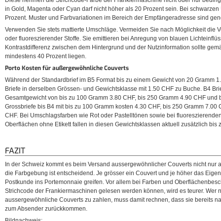
in Gold, Magenta oder Cyan darf nicht höher als 20 Prozent sein. Bei schwarzen
Prozent. Muster und Farbvariationen im Bereich der Empfängeradresse sind genere
Verwenden Sie stets mattierte Umschläge. Vermeiden Sie nach Möglichkeit die
oder fluoreszierender Stoffe. Sie emittieren bei Anregung von blauen Lichteinflüs
Kontrastdifferenz zwischen dem Hintergrund und der Nutzinformation sollte gem
mindestens 40 Prozent liegen.
Porto Kosten für außergewöhnliche Couverts
Während der Standardbrief im B5 Format bis zu einem Gewicht von 20 Gramm 1.4
Briefe in derselben Grössen- und Gewichtsklasse mit 1.50 CHF zu Buche. B4 Bri
Gesamtgewicht von bis zu 100 Gramm 3.80 CHF, bis 250 Gramm 4.90 CHF und b
Grossbriefe bis B4 mit bis zu 100 Gramm kosten 4.30 CHF, bis 250 Gramm 7.0
CHF. Bei Umschlagsfarben wie Rot oder Pastelltönen sowie bei fluoreszierend
Oberflächen ohne Etikett fallen in diesen Gewichtsklassen aktuell zusätzlich bis
FAZIT
In der Schweiz kommt es beim Versand aussergewöhnlicher Couverts nicht nur a
die Farbgebung ist entscheidend. Je grösser ein Couvert und je höher das Eigen
Postkunde ins Portemonnaie greifen. Vor allem bei Farben und Oberflächenbesch
Strichcode der Frankiermaschinen gelesen werden können, wird es teurer. Wer nich
aussergewöhnliche Couverts zu zahlen, muss damit rechnen, dass sie bereits
zum Absender zurückkommen.
Bildnachweis: