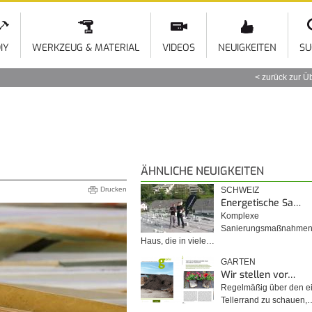
Direkt
zum
Inhalt
IY
WERKZEUG & MATERIAL
VIDEOS
NEUIGKEITEN
SU
zurück zur Ü
ÄHNLICHE NEUIGKEITEN
Drucken
SCHWEIZ
Energetische Sa…
Komplexe
Sanierungsmaßnahme
Haus, die in viele…
GARTEN
Wir stellen vor…
Regelmäßig über den e
Tellerrand zu schauen,