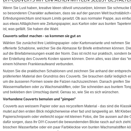
Wenn Sie Lust haben, kreative Ideen stilvoll umzusetzen, können Sie schmucke 
so besonderen Charakter aufweisen, dass sie auf der ganzen Welt buchstäblich e
Erfindungsreichtum sind kaum Limits gesetzt. Ob aus normaler Pappe, aus einfa
aus etwas Alltäglichem wie Zeitungspapier, aus Karton oder aus bunten Tapetenres
ist, was gefällt. Sie haben die Wahl.
Couverts selbst machen - so kommen sie gut an
Wählen Sie zunächst Ihre Lieblingspapier- oder Kartonvariante und nehmen Sie
offerierte Schablone, welcher Sie die Abmasse für Briefe entnehmen können. Die
auf die Briefabmessungen exakt der Norm. Das ist nicht nur praktisch, sondern b
der Erstellung des Couverts Kosten sparen können. Denn alles, was über das "er
einem höheren Frankieraufwand verbunden.
Nutzen Sie die praktischen Schablonen und zeichnen Sie anhand der entsprec
präferierten Material den Grundriss des Couverts. Sie brauchen dafür lediglich eine
um die äusseren Formen sowie die Falzen nachzuzeichnen. Danach greifen Sie zu 
Wassermalfarben oder zu Wachsmalstiften, oder Sie schneiden aus buntem Ton
und bekleben den Umschlag damit. Genau so, wie Sie es sich wünschen.
Vorhandene Couverts bemalen und "pimpen"
Couverts aus weissem Papier oder aus recyceltem Material - das sind die Klassi
mutet auf den ersten Blick möglicherweise eher fad und langweilig an. Mit Klebes
Papierschnipseln oder vielleicht sogar mit kleinen Fotos, die Sie aussen auf die
dafür sorgen, dass Ihr DIY-Couvert die bewundernden Blicke rasch auf sich zieht.
bisschen Wasserfarbe oder ein paar Farbkleckse von bunten Wachsmalstiften 