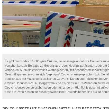
Es gibt buchstäblich 1.001 gute Gründe, um aussergewöhnliche Couverts zu 
Verschenken, als Beigabe zu Geburtstags- oder Hochzeitspräsenten oder um
verpacken. Auch als effektvolles Werbegeschenk mit besonderem Inhalt für ge
Geschäftspartner machen sich "gepimpte" Couverts ausgesprochen gut. Sie fal
deutlich aus der Masse an klassischen Couverts, Karten und Päckchen hervor
erzielen, lohnt es sich, aussergewöhnliche Couverts im DIY-Verfahren zu krei
Couverts entweder selbst bemalen oder mit anderen Highlights gekonnt aufwert
dass die Porto Kosten für aussergewöhnliche Couverts höher sind als für herk
DIY-COUVERTS MIT EINFACHEN MITTELN SELBST GESTALTE