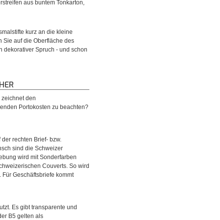
erstreifen aus buntem Tonkarton,
malstifte kurz an die kleine
 Sie auf die Oberfläche des
in dekorativer Spruch - und schon
CHER
 zeichnet den
allenden Portokosten zu beachten?
der rechten Brief- bzw.
nsch sind die Schweizer
gebung wird mit Sonderfarben
chweizerischen Couverts. So wird
 Für Geschäftsbriefe kommt
zt. Es gibt transparente und
er B5 gelten als