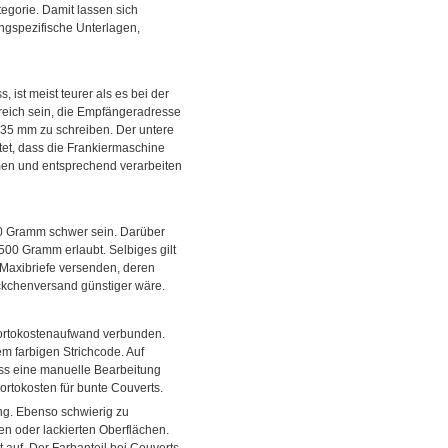
egorie. Damit lassen sich
ngspezifische Unterlagen,
ist meist teurer als es bei der
lfreich sein, die Empfängeradresse
 35 mm zu schreiben. Der untere
tet, dass die Frankiermaschine
men und entsprechend verarbeiten
0 Gramm schwer sein. Darüber
500 Gramm erlaubt. Selbiges gilt
 Maxibriefe versenden, deren
äckchenversand günstiger wäre.
Portokostenaufwand verbunden.
em farbigen Strichcode. Auf
ass eine manuelle Bearbeitung
rtokosten für bunte Couverts.
g. Ebenso schwierig zu
en oder lackierten Oberflächen.
auf. Der Farbanteil bei Couverts