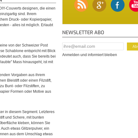
DIY-Couverts designen, die einen
inzigartig sind. Ihrem
chem Druck- oder Kopierpapier,
ten - alles ist möglich. Erlaubt
NEWSLETTER ABO
E-Mail Addresse
*
 eine von der Schweizer Post
se Schablone entspricht mit Blick
Anmelden und informiert bleiben
edeutet auch, dass Sie bereits bei
laubte" Mass hinausgeht, ist mit
henden Vorgaben aus ihrem
n Bleistift oder einen Filzstift,
Bunt- oder Filzstiften, zu
papier Formen oder Motive aus
ker in diesem Segment. Letzteres
tift und Schere, mit bunten
 Oberfläche kleben, können Sie
 Auch etwas Glitzerpulver, ein
können aus dem Umschlag etwas