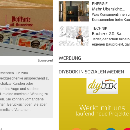
ENERGIE
Mehr Übersicht:…
Was Konsumentinnen u
Konsumenten beim Kau
TECHNIK
Bauherr 2.0: Ba…
Jeder, der schon mit ei
eigenen Bauprojekt, g
WERBUNG
Sponsored
DIYBOOK IN SOZIALEN MEDIEN
versenden. Ob zum
 Geldgeschenke ansprechend zu
schätzte Kunden oder
len ins Auge und stechen
. Um eine maximale Wirkung zu
eren. Sie können vorhandene
en. Berücksichtigen Sie aber,
Werkt mit uns
ömmliche Varianten.
laufend neue Projekte
N