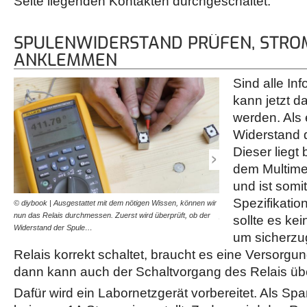
Seite liegenden Kontakten durchgeschaltet.
SPULENWIDERSTAND PRÜFEN, STR
ANKLEMMEN
Sind alle In
kann jetzt d
werden. Als 
Widerstand d
Dieser liegt
dem Multime
und ist somi
Spezifikation
© diybook | Ausgestattet mit dem nötigen Wissen, können wir
© diybook | Als nächstes 
nun das Relais durchmessen. Zuerst wird überprüft, ob der
prüfen. Dazu muss eine 
sollte es ke
Widerstand der Spule…
werden, die über ein…
um sicherzu
Relais korrekt schaltet, braucht es eine Versor
dann kann auch der Schaltvorgang des Relais übe
Dafür wird ein Labornetzgerät vorbereitet. Als 