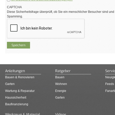
CAPTCHA
Diese Sicherheitsfrage überprüft, ob Sie ein menschlicher Besucher sind und
Spamming.
Anleitungen
Ratgeber
Servi
Bauen & Renovieren
Bauen
Neuigk
Garten
Wohnen
Feeds
Wartung & Reparatur
Energie
Fanarti
Haussicherheit
Garten
Baufinanzierung
Werkzeug & Material
Videos