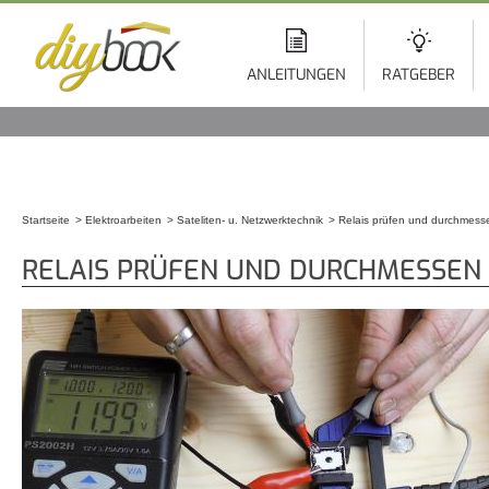
Di
z
In
ANLEITUNGEN
RATGEBER
Startseite
Elektroarbeiten
Sateliten- u. Netzwerktechnik
Relais prüfen und durchmess
Sie sind hier
RELAIS PRÜFEN UND DURCHMESSEN