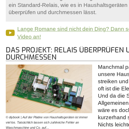
ein Standard-Relais, wie es in Haushaltsgeräte
überprüfen und durchmessen lässt.
Lange Romane sind nicht dein Ding? Dann s
Video an!
DAS PROJEKT: RELAIS ÜBERPRÜFEN 
DURCHMESSEN
Manchmal pa
unsere Haus
streiken und
oft ist die E
Und da die 
Allgemeinen 
wäre es doch
kurzerhand s
© diybook | Auf der Platine von Haushaltsgeräten ist immer
viel los. Tatsächlich lassen sich zahlreiche Fehler an
Nichts leich
Waschmaschine und Co. auf…