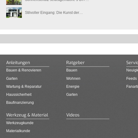
Stilvoller Eingang: Die Kunst der…
Anleitungen
Ratgeber
Servi
Bauen & Renovieren
Bauen
Neuigk
Garten
Wohnen
Feeds
Wartung & Reparatur
Energie
Fanarti
Haussicherheit
Garten
Baufinanzierung
Werkzeug & Material
Videos
Werkzeugkunde
Materialkunde