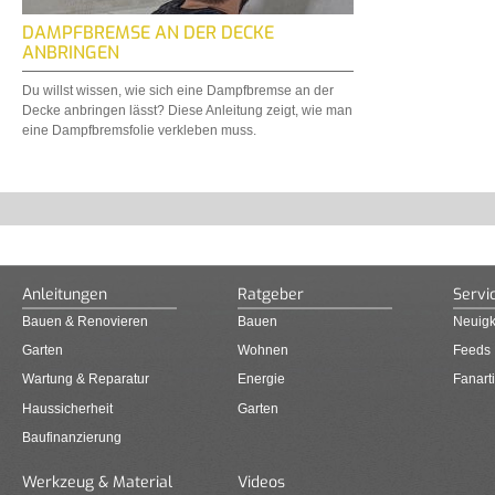
DAMPFBREMSE AN DER DECKE
ANBRINGEN
Du willst wissen, wie sich eine Dampfbremse an der
Decke anbringen lässt? Diese Anleitung zeigt, wie man
eine Dampfbremsfolie verkleben muss.
Anleitungen
Ratgeber
Servi
Bauen & Renovieren
Bauen
Neuigk
Garten
Wohnen
Feeds
Wartung & Reparatur
Energie
Fanarti
Haussicherheit
Garten
Baufinanzierung
Werkzeug & Material
Videos