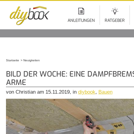
Di
z
In
ANLEITUNGEN
RATGEBER
Startseite
Neuigkeiten
Sie sind hier
BILD DER WOCHE: EINE DAMPFBREM
ARME
von Christian am 15.11.2019, in
diybook
,
Bauen