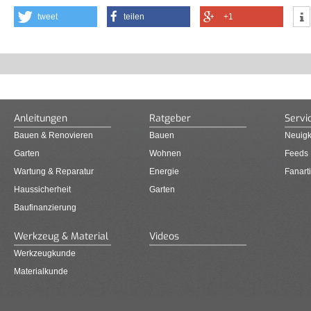
tweet
teilen
+1
Anleitungen
Ratgeber
Servi
Bauen & Renovieren
Bauen
Neuigk
Garten
Wohnen
Feeds
Wartung & Reparatur
Energie
Fanarti
Haussicherheit
Garten
Baufinanzierung
Werkzeug & Material
Videos
Werkzeugkunde
Materialkunde