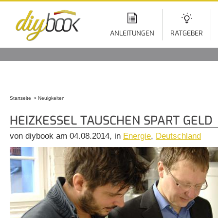
Di
z
In
ANLEITUNGEN
RATGEBER
Startseite
Neuigkeiten
Sie sind hier
HEIZKESSEL TAUSCHEN SPART GELD
von diybook am 04.08.2014, in
Energie
,
Deutschland