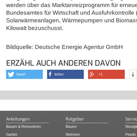
werden über das Marktanreizprogramm für erneu
Bundesamtes für Wirtschaft und Ausfuhrkontrolle
Solarwärmeanlagen, Wärmepumpen und Biomass
Kilowatt bezuschusst.
Bildquelle: Deutsche Energie Agentur GmbH
ERZÄHL AUCH ANDEREN DAVON
tweet
teilen
+1
Anleitungen
Ratgeber
Servi
Bauen & Renovieren
Bauen
Neuigk
Garten
Wohnen
Feeds