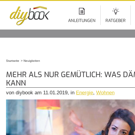
Di
z
In
ANLEITUNGEN
RATGEBER
Startseite
Neuigkeiten
Sie sind hier
MEHR ALS NUR GEMÜTLICH: WAS D
KANN
von diybook am 11.01.2019, in
Energie
,
Wohnen