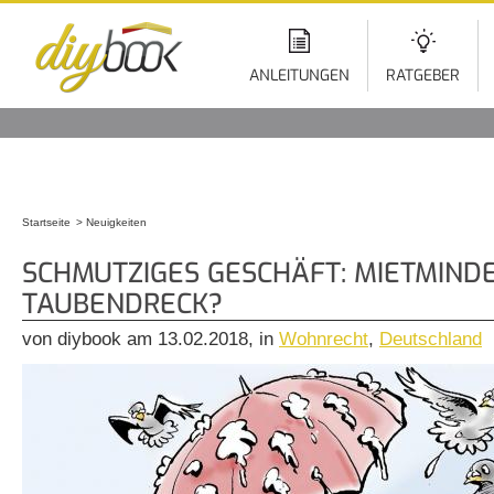
Di
z
In
ANLEITUNGEN
RATGEBER
Startseite
Neuigkeiten
Sie sind hier
SCHMUTZIGES GESCHÄFT: MIETMIND
TAUBENDRECK?
von diybook am 13.02.2018, in
Wohnrecht
,
Deutschland