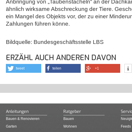
Anbringung von „Taubenstacheln“ an der Dachkan
ähnlich wirksame Abschreckung der Tiere. Gesche
ein Mangel des Objekts vor, der zu einer Minderu
Zahlungen führen könne.
Bildquelle: Bundesgeschäftsstelle LBS
ERZÄHL AUCH ANDEREN DAVON
tweet
teilen
+1
Anleitungen
Ratgeber
Servi
Bauen & Renovieren
Bauen
Neuigk
Garten
Wohnen
Feeds