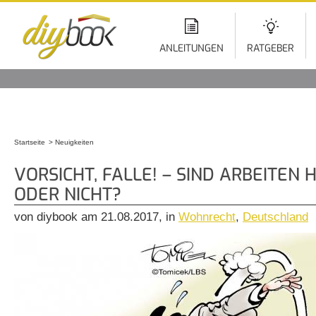
Di
z
In
ANLEITUNGEN
RATGEBER
Startseite
Neuigkeiten
Sie sind hier
VORSICHT, FALLE! – SIND ARBEITEN
ODER NICHT?
von diybook am 21.08.2017, in
Wohnrecht
,
Deutschland