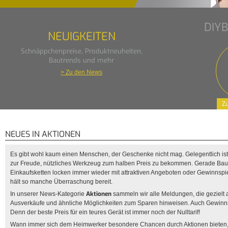
DIY
NEUIGKEITEN
Schnäppchenpreise, Produktneuheiten,
Bautrends und mehr
> Zu den News
Zu
NEUES IN AKTIONEN
Es gibt wohl kaum einen Menschen, der Geschenke nicht mag. Gelegentlich is
zur Freude, nützliches Werkzeug zum halben Preis zu bekommen. Gerade Baum
Einkaufsketten locken immer wieder mit attraktiven Angeboten oder Gewinnspi
hält so manche Überraschung bereit.
Aktionen
In unserer News-Kategorie
sammeln wir alle Meldungen, die gezielt 
Ausverkäufe und ähnliche Möglichkeiten zum Sparen hinweisen. Auch Gewinnspi
Denn der beste Preis für ein teures Gerät ist immer noch der Nulltarif!
Wann immer sich dem Heimwerker besondere Chancen durch Aktionen bieten, 