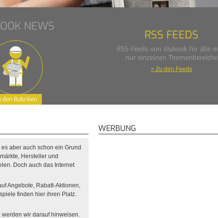
BOOK NEWS
RSS FEEDS
RSS-Feeds von diybook für alle o
nur einzelnen Themenbereiche
> Zu den Feeds
 den Rubriken
WERBUNG
t es aber auch schon ein Grund
ärkte, Hersteller und
elen. Doch auch das Internet
auf Angebote, Rabatt-Aktionen,
ele finden hier ihren Platz.
werden wir darauf hinweisen.