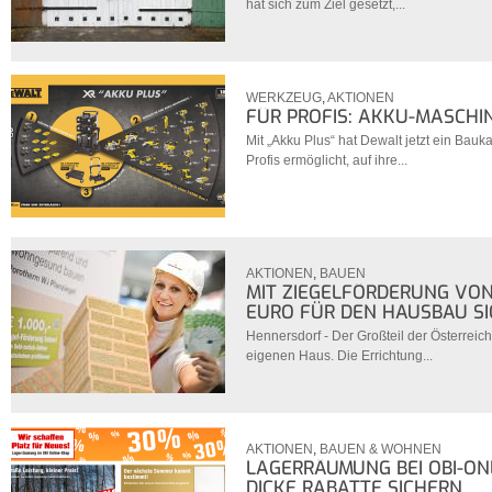
hat sich zum Ziel gesetzt,...
WERKZEUG
,
AKTIONEN
FÜR PROFIS: AKKU-MASCH
Mit „Akku Plus“ hat Dewalt jetzt ein Bauk
Profis ermöglicht, auf ihre...
AKTIONEN
,
BAUEN
MIT ZIEGELFÖRDERUNG VON
EURO FÜR DEN HAUSBAU S
Hennersdorf - Der Großteil der Österreic
eigenen Haus. Die Errichtung...
AKTIONEN
,
BAUEN & WOHNEN
LAGERRÄUMUNG BEI OBI-ONL
DICKE RABATTE SICHERN