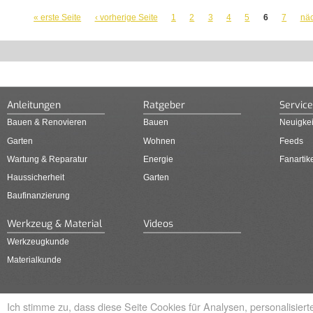
SEITEN
« erste Seite
‹ vorherige Seite
1
2
3
4
5
6
7
näc
Anleitungen
Ratgeber
Service
Bauen & Renovieren
Bauen
Neuigkei
Garten
Wohnen
Feeds
Wartung & Reparatur
Energie
Fanartik
Haussicherheit
Garten
Baufinanzierung
Werkzeug & Material
Videos
Werkzeugkunde
Materialkunde
Ich stimme zu, dass diese Seite Cookies für Analysen, personalisie