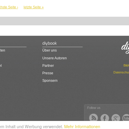
hste Seite ›
letzte Seite »
diybook
ten
Über uns
Unsere Autoren
Bil
el
Partner
Datenschut
Presse
Sponsern
Follow us
rtem Inhalt und Werbung verwendet.
Mehr Informationen