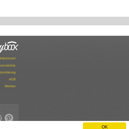
Impressum
dverzeichnis
zerklärung
AGB
Werben
OK