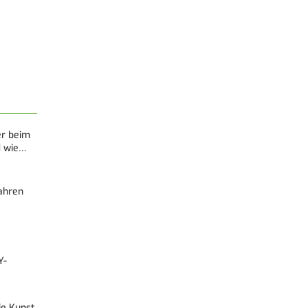
er beim
d wie…
Fahren
Y-
Die Kunst