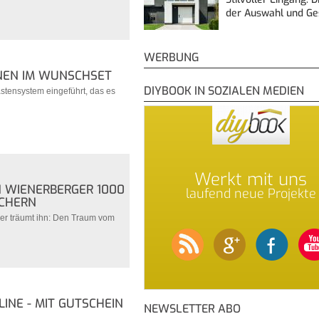
der Auswahl und G
WERBUNG
INEN IM WUNSCHSET
DIYBOOK IN SOZIALEN MEDIEN
astensystem eingeführt, das es
Werkt mit uns
 WIENERBERGER 1000
laufend neue Projekte
ICHERN
her träumt ihn: Den Traum vom
INE - MIT GUTSCHEIN
NEWSLETTER ABO