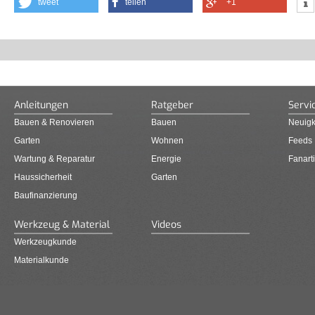
tweet
teilen
+1
Anleitungen
Ratgeber
Servi
Bauen & Renovieren
Bauen
Neuigk
Garten
Wohnen
Feeds
Wartung & Reparatur
Energie
Fanarti
Haussicherheit
Garten
Baufinanzierung
Werkzeug & Material
Videos
Werkzeugkunde
Materialkunde