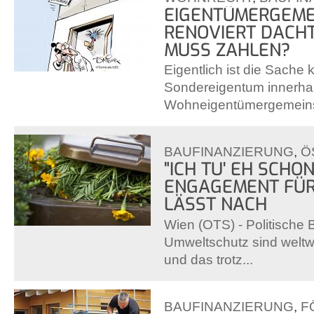
EIGENTÜMERGEME
RENOVIERT DACH
MUSS ZAHLEN?
Eigentlich ist die Sache k
Sondereigentum innerhal
Wohneigentümergemeinsc
BAUFINANZIERUNG
,
Ö
"ICH TU' EH SCHO
ENGAGEMENT FÜR
LÄSST NACH
Wien (OTS) - Politisch
Umweltschutz sind weltw
und das trotz...
BAUFINANZIERUNG
,
F