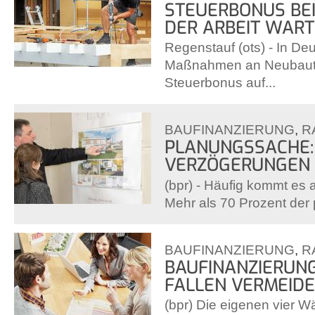
STEUERBONUS BEI
DER ARBEIT WAR
Regenstauf (ots) - In De
Maßnahmen an Neubaute
Steuerbonus auf...
BAUFINANZIERUNG
,
R
PLANUNGSSACHE: 
VERZÖGERUNGEN
(bpr) - Häufig kommt es 
Mehr als 70 Prozent der pr
BAUFINANZIERUNG
,
R
BAUFINANZIERUNG:
FALLEN VERMEID
(bpr) Die eigenen vier Wä