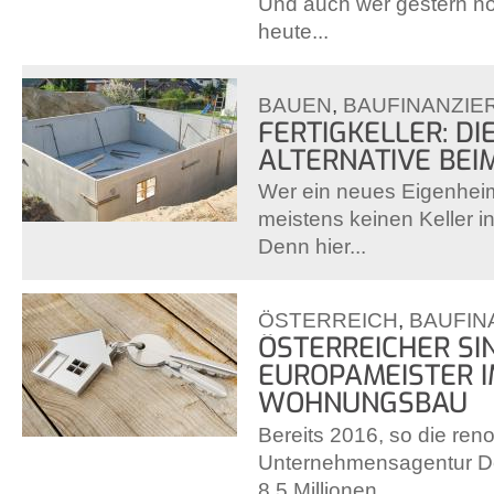
Und auch wer gestern no
heute...
BAUEN
,
BAUFINANZIE
FERTIGKELLER: DI
ALTERNATIVE BEI
Wer ein neues Eigenheim 
meistens keinen Keller in
Denn hier...
ÖSTERREICH
,
BAUFIN
ÖSTERREICHER SI
EUROPAMEISTER 
WOHNUNGSBAU
Bereits 2016, so die ren
Unternehmensagentur Del
8,5 Millionen...