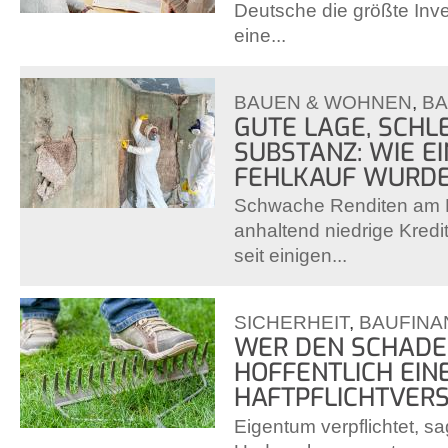
Deutsche die größte Inve
eine...
BAUEN & WOHNEN
,
BA
GUTE LAGE, SCHL
SUBSTANZ: WIE E
FEHLKAUF WURD
Schwache Renditen am K
anhaltend niedrige Kredi
seit einigen...
SICHERHEIT
,
BAUFINA
WER DEN SCHADEN
HOFFENTLICH EIN
HAFTPFLICHTVER
Eigentum verpflichtet, s