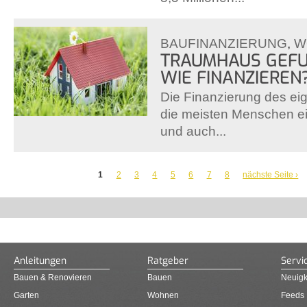
BAUFINANZIERUNG
,
W
TRAUMHAUS GEFU
WIE FINANZIEREN
Die Finanzierung des ei
die meisten Menschen ei
und auch...
SEITEN
1
2
3
4
5
6
7
8
nächste Seite ›
Anleitungen
Ratgeber
Servi
Bauen & Renovieren
Bauen
Neuigk
Garten
Wohnen
Feeds