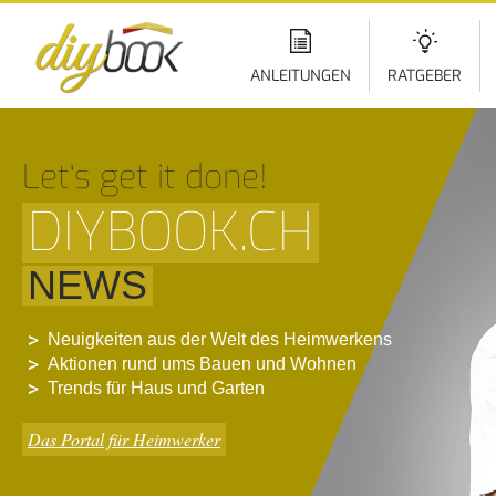
Di
z
In
ANLEITUNGEN
RATGEBER
Let‘s get it done!
DIYBOOK.CH
NEWS
Neuigkeiten aus der Welt des Heimwerkens
Aktionen rund ums Bauen und Wohnen
Trends für Haus und Garten
Das Portal für Heimwerker