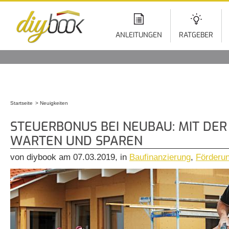
Di
z
In
ANLEITUNGEN
RATGEBER
Startseite
Neuigkeiten
Sie sind hier
STEUERBONUS BEI NEUBAU: MIT DER
WARTEN UND SPAREN
von diybook am 07.03.2019, in
Baufinanzierung
,
Förderu