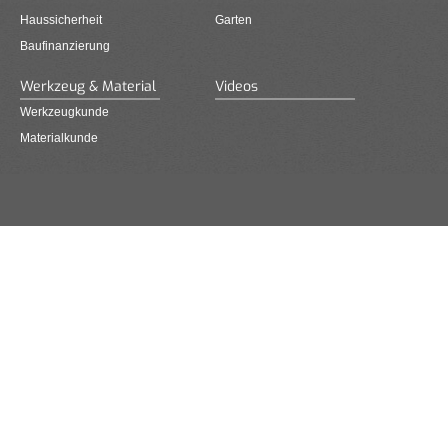
Haussicherheit
Garten
Baufinanzierung
Werkzeug & Material
Videos
Werkzeugkunde
Materialkunde