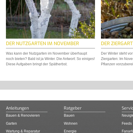
DER NUTZGARTEN IM NOVEMBER
DER ZIERGAR
Was kann der Nutzgarten im November überhaupt
Der Winter steht vor
noch bieten? Bald ist ja Winter. Die Antwort: So einiges!
Ziergarten: Im Nov
Diese Aufgaben bringt der Spätherbst.
Pflanzen vorzuberei
Anleitungen
Ratgeber
Servi
Bauen & Renovieren
Bauen
Neuigk
Garten
Wohnen
Feeds
Wartung & Reparatur
Energie
Fanarti