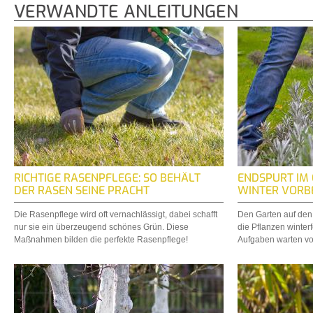
VERWANDTE ANLEITUNGEN
RICHTIGE RASENPFLEGE: SO BEHÄLT
ENDSPURT IM 
DER RASEN SEINE PRACHT
WINTER VORB
Die Rasenpflege wird oft vernachlässigt, dabei schafft
Den Garten auf den 
nur sie ein überzeugend schönes Grün. Diese
die Pflanzen winter
Maßnahmen bilden die perfekte Rasenpflege!
Aufgaben warten vor