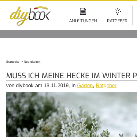
Di
z
In
ANLEITUNGEN
RATGEBER
Startseite
Neuigkeiten
Sie sind hier
MUSS ICH MEINE HECKE IM WINTER 
von diybook am 18.11.2019, in
Garten
,
Ratgeber