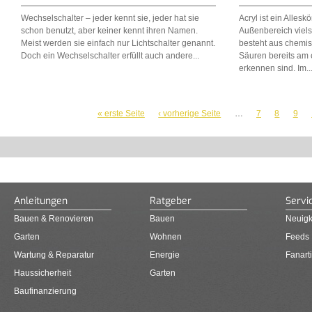
Wechselschalter – jeder kennt sie, jeder hat sie
Acryl ist ein Alles
schon benutzt, aber keiner kennt ihren Namen.
Außenbereich viels
Meist werden sie einfach nur Lichtschalter genannt.
besteht aus chemi
Doch ein Wechselschalter erfüllt auch andere...
Säuren bereits am 
erkennen sind. Im..
« erste Seite
‹ vorherige Seite
…
7
8
9
SEITEN
Anleitungen
Ratgeber
Servi
Bauen & Renovieren
Bauen
Neuigk
Garten
Wohnen
Feeds
Wartung & Reparatur
Energie
Fanarti
Haussicherheit
Garten
Baufinanzierung