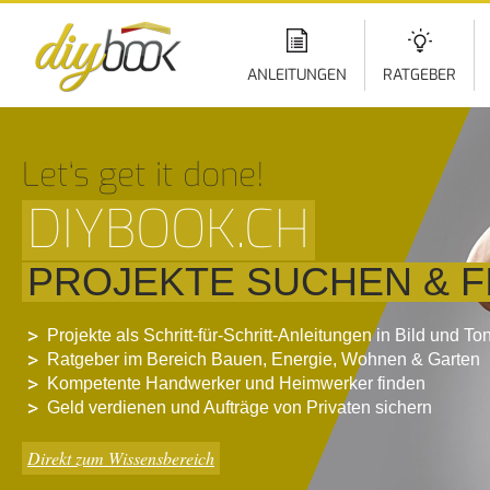
Di
z
In
ANLEITUNGEN
RATGEBER
Let‘s get it done!
DIYBOOK.CH
PROJEKTE SUCHEN & F
Projekte als Schritt-für-Schritt-Anleitungen in Bild und To
Ratgeber im Bereich Bauen, Energie, Wohnen & Garten
Kompetente Handwerker und Heimwerker finden
Geld verdienen und Aufträge von Privaten sichern
Direkt zum Wissensbereich