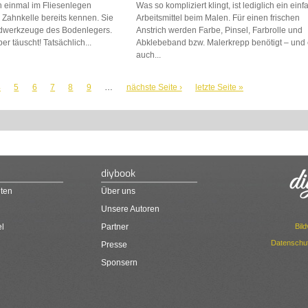
n einmal im Fliesenlegen
Was so kompliziert klingt, ist lediglich ein ein
e Zahnkelle bereits kennen. Sie
Arbeitsmittel beim Malen. Für einen frischen
ardwerkzeuge des Bodenlegers.
Anstrich werden Farbe, Pinsel, Farbrolle und
er täuscht! Tatsächlich...
Abklebeband bzw. Malerkrepp benötigt – und
auch...
4
5
6
7
8
9
…
nächste Seite ›
letzte Seite »
diybook
ten
Über uns
Unsere Autoren
Bil
el
Partner
Datenschut
Presse
Sponsern