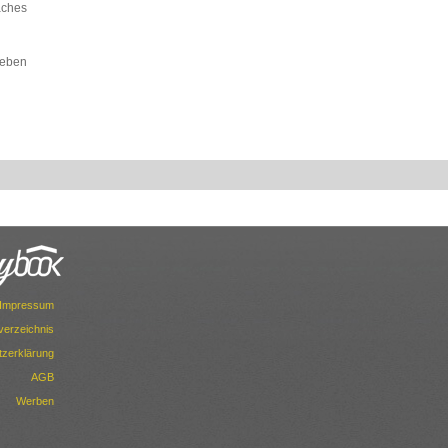
faches
 eben
Impressum
dverzeichnis
zerklärung
AGB
Werben