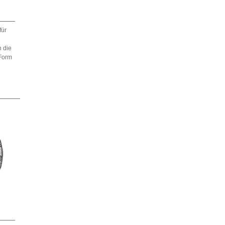
für
h die
Form