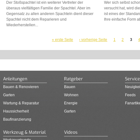
Der Stoßspachtel ist ein weiterer Vertreter der
Wer sich selbst scho
überaus vielfältigen Familie der Spachtel. Aber im
versucht hat, wird di
Gegensatz zu allen anderen Spachteln dient dieser
ist eines der Stand
Spachtel nicht dem Reparieren und
Ihre einfache Form ab
Wiederherstellen...
« erste Seite
‹ vorherige Seite
1
2
3
SEITEN
Anleitungen
Ratgeber
Service
Bauen & Renovieren
Bauen
Neuigkei
Garten
Wohnen
Feeds
Wartung & Reparatur
Energie
Fanartik
Haussicherheit
Garten
Baufinanzierung
Werkzeug & Material
Videos
Werkzeugkunde