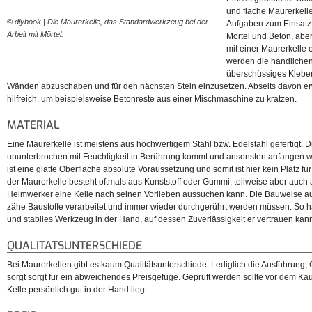
und flache Maurerkelle
© diybook | Die Maurerkelle, das Standardwerkzeug bei der
Aufgaben zum Einsatz
Arbeit mit Mörtel.
Mörtel und Beton, aber
mit einer Maurerkelle
werden die handlichen
überschüssiges Klebe
Wänden abzuschaben und für den nächsten Stein einzusetzen. Abseits davon erw
hilfreich, um beispielsweise Betonreste aus einer Mischmaschine zu kratzen.
MATERIAL
Eine Maurerkelle ist meistens aus hochwertigem Stahl bzw. Edelstahl gefertigt. Di
ununterbrochen mit Feuchtigkeit in Berührung kommt und ansonsten anfangen w
ist eine glatte Oberfläche absolute Voraussetzung und somit ist hier kein Platz für 
der Maurerkelle besteht oftmals aus Kunststoff oder Gummi, teilweise aber auch 
Heimwerker eine Kelle nach seinen Vorlieben aussuchen kann. Die Bauweise aus 
zähe Baustoffe verarbeitet und immer wieder durchgerührt werden müssen. So h
und stabiles Werkzeug in der Hand, auf dessen Zuverlässigkeit er vertrauen kan
QUALITÄTSUNTERSCHIEDE
Bei Maurerkellen gibt es kaum Qualitätsunterschiede. Lediglich die Ausführung, 
sorgt sorgt für ein abweichendes Preisgefüge. Geprüft werden sollte vor dem Kau
Kelle persönlich gut in der Hand liegt.