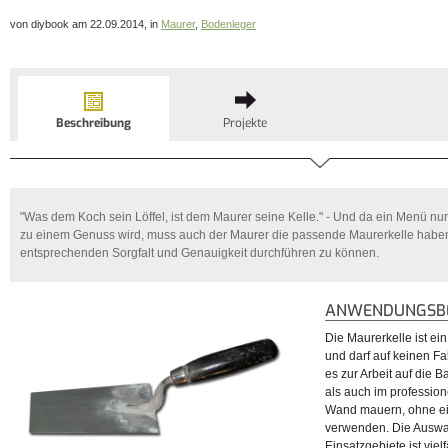
von diybook am 22.09.2014, in
Maurer
,
Bodenleger
Beschreibung
Projekte
"Was dem Koch sein Löffel, ist dem Maurer seine Kelle." - Und da ein Menü nu
zu einem Genuss wird, muss auch der Maurer die passende Maurerkelle haben,
entsprechenden Sorgfalt und Genauigkeit durchführen zu können.
ANWENDUNGSBE
Die Maurerkelle ist ei
und darf auf keinen Fa
es zur Arbeit auf die 
als auch im profession
Wand mauern, ohne ei
verwenden. Die Auswa
Einsatzgebiete ist vielf