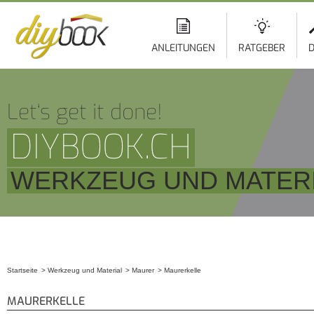
ANLEITUNGEN
RATGEBER
D
Let‘s get it done!
DIYBOOK.CH
WERKZEUG UND MATER
Startseite
Werkzeug und Material
Maurer
Maurerkelle
Sie sind hier
MAURERKELLE