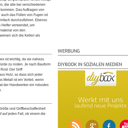
n, die alle bei verschiedenen
 kommen. Das Auftragen von
 auch das Füllen von Fugen ist
 einfach durchzuführen. Ebenso
 Helfer verwendet, um
material von den
eisen sich die Kellen als
WERBUNG
es ist wichtig, da sie nahezu
DIYBOOK IN SOZIALEN MEDIEN
ürde zu rosten. Je nach Bauform
Rost. Der Griff
aus Holz, so dass sich jeder
Metall ist ein Vorteil, wenn
at der Handwerker ein robustes
n.
Werkt mit uns
laufend neue Projekte
Größe und Griffbeschaffenheit
f auf jeden Fall, ob einem die