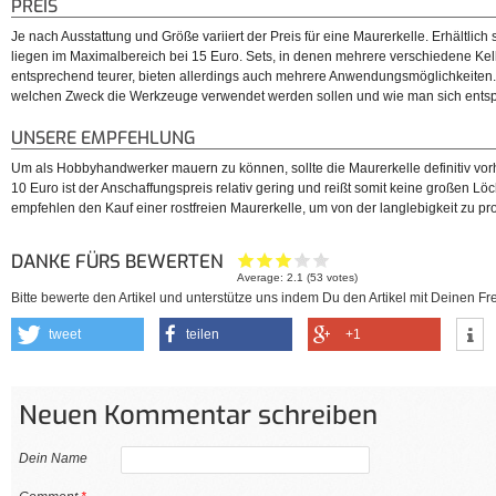
PREIS
Je nach Ausstattung und Größe variiert der Preis für eine Maurerkelle. Erhältlich
liegen im Maximalbereich bei 15 Euro. Sets, in denen mehrere verschiedene Kell
entsprechend teurer, bieten allerdings auch mehrere Anwendungsmöglichkeiten. H
welchen Zweck die Werkzeuge verwendet werden sollen und wie man sich entsp
UNSERE EMPFEHLUNG
Um als Hobbyhandwerker mauern zu können, sollte die Maurerkelle definitiv vor
10 Euro ist der Anschaffungspreis relativ gering und reißt somit keine großen Lö
empfehlen den Kauf einer rostfreien Maurerkelle, um von der langlebigkeit zu prof
DANKE FÜRS BEWERTEN
Average:
2.1
(
53
votes)
Bitte bewerte den Artikel und unterstütze uns indem Du den Artikel mit Deinen Fre
tweet
teilen
+1
Neuen Kommentar schreiben
Dein Name