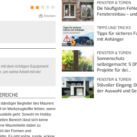
FENSTER & TÜREN
Die häufigsten Fehl
Fenstereinbau – un
Drucken
TIPPS UND TRICKS
Tipps für sicheres 
mit Anhänger
FENSTER & TÜREN
Sonnenschutz
selbstgemacht: 5 DI
r mit dem richtigen Equipment
Projekte für dei…
 um seine Arbeit mit der
FENSTER & TÜREN
Stilvoller Eingang: 
der Auswahl und G
REICHE
n ständiger Begleiter des Maurers
ll im Werkzeugkoffer fehlen, wenn
Baustelle geht. Sowohl im Hobby
ellen Bereich lässt sich keine
ne Maurerkelle dabei zu
hl der Formen und
ältig. Es gibt spitze, runde, eckige