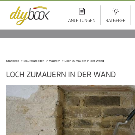
Di
z
In
ANLEITUNGEN
RATGEBER
Startseite
Maurerarbeiten
Maurern
Loch zumauern in der Wand
Sie sind hier
LOCH ZUMAUERN IN DER WAND