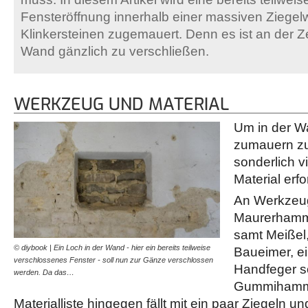
Fensteröffnung innerhalb einer massiven Ziege
Klinkersteinen zugemauert. Denn es ist an der Ze
Wand gänzlich zu verschließen.
WERKZEUG UND MATERIAL
Um in der W
zumauern zu 
sonderlich 
Material erfo
An Werkzeug
Maurerhamme
samt Meißel,
© diybook | Ein Loch in der Wand - hier ein bereits teilweise
Baueimer, e
verschlossenes Fenster - soll nun zur Gänze verschlossen
Handfeger s
werden. Da das…
Gummihamme
Materialliste hingegen fällt mit ein paar Ziegeln u