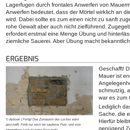
Lagerfugen durch frontales Anwerfen von Mauerm
Anwerfen bedeutet, dass der Mörtel wirklich an d
wird. Dabei sollte es zum einen nicht zu sanft zu
rohe Gewalt aber auch nicht zielführend. Zugege
erfordert erstmal eine Menge Übung und hinterläs
ziemliche Sauerei. Aber Übung macht bekanntlich
ERGEBNIS
Geschafft! D
Mauer ist en
Angelegenhe
schmutzig, a
war es zum G
Lediglich da
Sache, die es
© diybook | Fertig! Das Zumauern des Loches wäre
Hierfür bleib
geschafft. Fehlt nur noch ein sauberer Putz, und vom
genügend Ze
ehemaligen Loch ist keine Spur mehr.