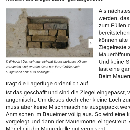
Als nächste
werden, das
zum Füllen 
bereitstehen
können alte
Ziegelreste 
Maueröffnun
Und keine S
© diybook | Da noch ausreichend &quot;alte&quot; Klinker
© diybook | Was für das 
vorhanden sind, werden diese nun ihrer Größe nach
fehlt, ist Mauermörtel. Di
fast eine gan
ausgewählt bzw. aufs benötigte…
im Baueimer angemischt.
Beim Mauern
trägt die Lagerfuge ordentlich auf.
Ist das geschafft und sind die Ziegel eingepasst,
angemischt. Um dieses doch eher kleine Loch z
muss aber keine Mischmaschine ausgepackt werde
Anmischen im Baueimer völlig aus. So wird eine
vorgelegt und dann der Mauermörtel eingestreut. 
Mörtel mit der Maurerkelle gut vermischt.