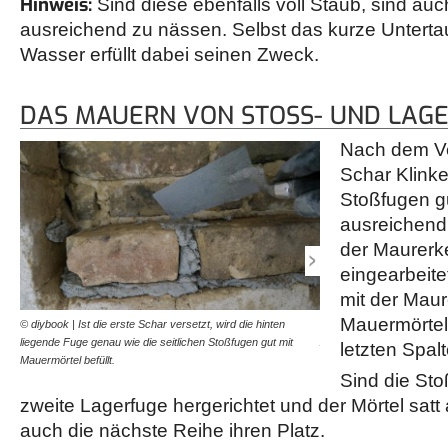
Hinweis:
Sind diese ebenfalls voll Staub, sind auc
ausreichend zu nässen. Selbst das kurze Unterta
Wasser erfüllt dabei seinen Zweck.
DAS MAUERN VON STOSS- UND LAGE
Nach dem Ve
Schar Klinke
Stoßfugen gu
ausreichend 
der Maurerke
eingearbeite
mit der Maur
Mauermörtel 
© diybook | Ist die erste Schar versetzt, wird die hinten
© diybook | Ist das gescha
liegende Fuge genau wie die seitlichen Stoßfugen gut mit
Arbeitsschritte, bis das L
letzten Spal
Mauermörtel befüllt.
wird auch die nächste…
Sind die Stoß
zweite Lagerfuge hergerichtet und der Mörtel satt 
auch die nächste Reihe ihren Platz.