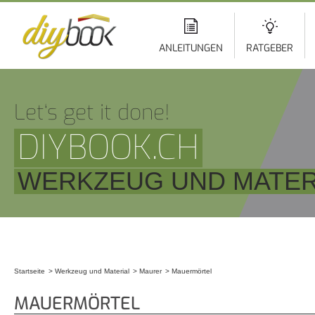
Di
z
In
ANLEITUNGEN
RATGEBER
Let‘s get it done!
DIYBOOK.CH
WERKZEUG UND MATER
Startseite
Werkzeug und Material
Maurer
Mauermörtel
Sie sind hier
MAUERMÖRTEL