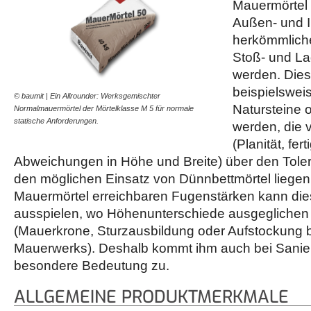
Mauermörtel 
Außen- und 
herkömmliche
Stoß- und La
werden. Dies
beispielsweis
© baumit | Ein Allrounder: Werksgemischter
Natursteine 
Normalmauermörtel der Mörtelklasse M 5 für normale
statische Anforderungen.
werden, die 
(Planität, fe
Abweichungen in Höhe und Breite) über den Toler
den möglichen Einsatz von Dünnbettmörtel liegen
Mauermörtel erreichbaren Fugenstärken kann dies
ausspielen, wo Höhenunterschiede ausgeglichen
(Mauerkrone, Sturzausbildung oder Aufstockung
Mauerwerks). Deshalb kommt ihm auch bei Sani
besondere Bedeutung zu.
ALLGEMEINE PRODUKTMERKMALE