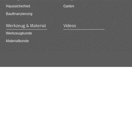
Haussicherheit
Garten
Baufinanzierung
Werkzeug & Material
Videos
Werkzeugkunde
Materialkunde