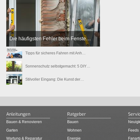
Die häufigsten Fehler beim Fenste…
Tipps für sicheres Fahren mit Anh…
Sonnenschutz selbstgemacht: 5 DIY…
Stilvoller Eingang: Die Kunst der…
Anleitungen
Ratgeber
Servi
Bauen & Renovieren
Bauen
Neuigk
Garten
Wohnen
Feeds
Wartung & Reparatur
Energie
Fanarti