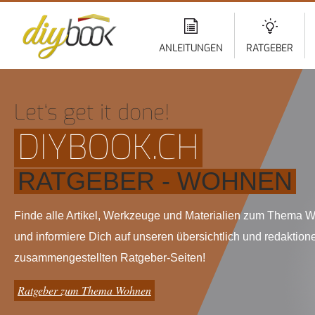
Di
z
In
ANLEITUNGEN
RATGEBER
Let‘s get it done!
DIYBOOK.CH
RATGEBER - WOHNEN
Finde alle Artikel, Werkzeuge und Materialien zum Thema
und informiere Dich auf unseren übersichtlich und redaktione
zusammengestellten Ratgeber-Seiten!
Ratgeber zum Thema Wohnen