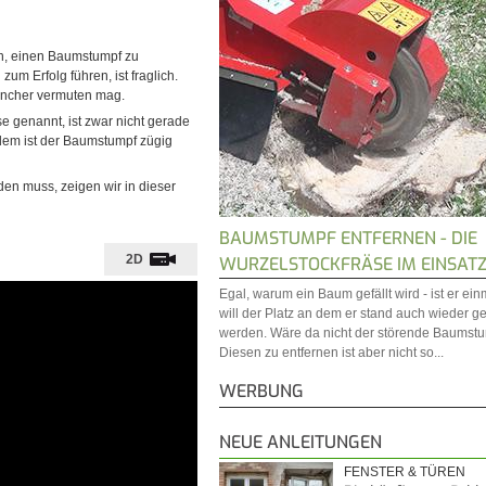
en, einen Baumstumpf zu
zum Erfolg führen, ist fraglich.
mancher vermuten mag.
e genannt, ist zwar nicht gerade
rdem ist der Baumstumpf zügig
en muss, zeigen wir in dieser
BAUMSTUMPF ENTFERNEN - DIE
2D
WURZELSTOCKFRÄSE IM EINSAT
Egal, warum ein Baum gefällt wird - ist er ei
will der Platz an dem er stand auch wieder ge
werden. Wäre da nicht der störende Baumstu
Diesen zu entfernen ist aber nicht so...
WERBUNG
NEUE ANLEITUNGEN
FENSTER & TÜREN