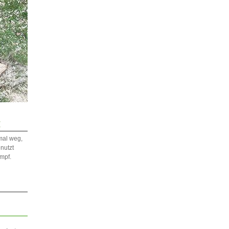
Z
nmal weg,
nutzt
mpf.