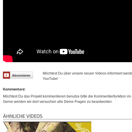
Möchtest Du über unsere neuen Videos informiert werd
Abonnieren
YouTube!
Kommentare:
Möchtest Du das Projekt kommentieren benutze bitte die Kommentierfunktion im e
Gerne werden wir dort versuchen alle Deine Fragen zu beantworten.
ÄHNLICHE VIDEOS