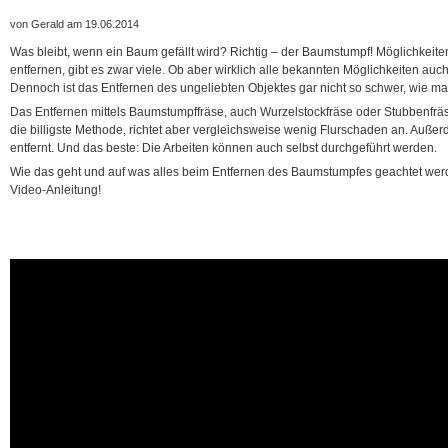
von Gerald am 19.06.2014
Was bleibt, wenn ein Baum gefällt wird? Richtig – der Baumstumpf! Möglichkeit
entfernen, gibt es zwar viele. Ob aber wirklich alle bekannten Möglichkeiten auch 
Dennoch ist das Entfernen des ungeliebten Objektes gar nicht so schwer, wie 
Das Entfernen mittels Baumstumpffräse, auch Wurzelstockfräse oder Stubbenfräs
die billigste Methode, richtet aber vergleichsweise wenig Flurschaden an. Auße
entfernt. Und das beste: Die Arbeiten können auch selbst durchgeführt werden.
Wie das geht und auf was alles beim Entfernen des Baumstumpfes geachtet werd
Video-Anleitung!