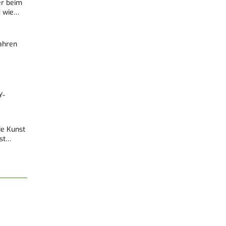
er beim
d wie…
Fahren
Y-
Die Kunst
est…