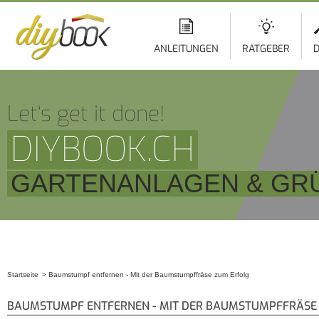
ANLEITUNGEN
RATGEBER
D
Let‘s get it done!
DIYBOOK.CH
GARTENANLAGEN & GR
Startseite
Baumstumpf entfernen - Mit der Baumstumpffräse zum Erfolg
Sie sind hier
BAUMSTUMPF ENTFERNEN - MIT DER BAUMSTUMPFFRÄSE