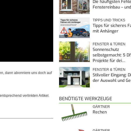
Die häufigsten Fehl
Fenstereinbau – un
TIPPS UND TRICKS
Tipps für sicheres 
mit Anhänger
FENSTER & TÜREN
Sonnenschutz
selbstgemacht: 5 DI
Projekte für dei…
FENSTER & TÜREN
en, dann abonniere uns doch auf
Stilvoller Eingang: 
der Auswahl und G
ntsprechend verlinkten Artikel.
BENÖTIGTE WERKZEUGE
GÄRTNER
Rechen
GÄRTNER