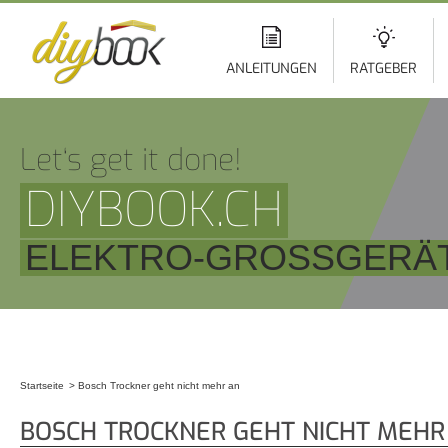
Di
z
In
ANLEITUNGEN
RATGEBER
Let‘s get it done!
DIYBOOK.CH
ELEKTRO-GROSSGERÄT
Startseite
Bosch Trockner geht nicht mehr an
Sie sind hier
BOSCH TROCKNER GEHT NICHT MEHR