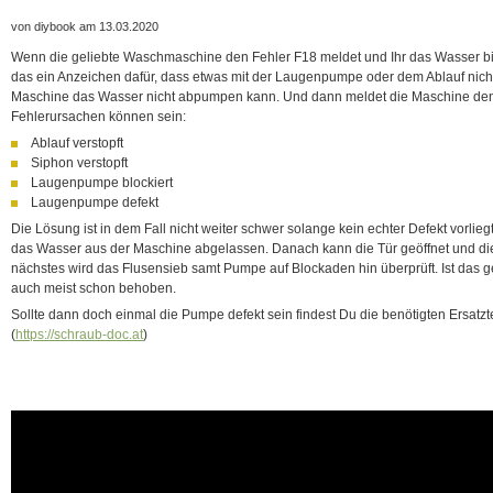
von diybook am 13.03.2020
Wenn die geliebte Waschmaschine den Fehler F18 meldet und Ihr das Wasser bis
das ein Anzeichen dafür, dass etwas mit der Laugenpumpe oder dem Ablauf nicht s
Maschine das Wasser nicht abpumpen kann. Und dann meldet die Maschine den
Fehlerursachen können sein:
Ablauf verstopft
Siphon verstopft
Laugenpumpe blockiert
Laugenpumpe defekt
Die Lösung ist in dem Fall nicht weiter schwer solange kein echter Defekt vorliegt
das Wasser aus der Maschine abgelassen. Danach kann die Tür geöffnet und die
nächstes wird das Flusensieb samt Pumpe auf Blockaden hin überprüft. Ist das 
auch meist schon behoben.
Sollte dann doch einmal die Pumpe defekt sein findest Du die benötigten Ersatzt
(
https://schraub-doc.at
)