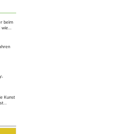
er beim
d wie…
Fahren
Y-
Die Kunst
est…