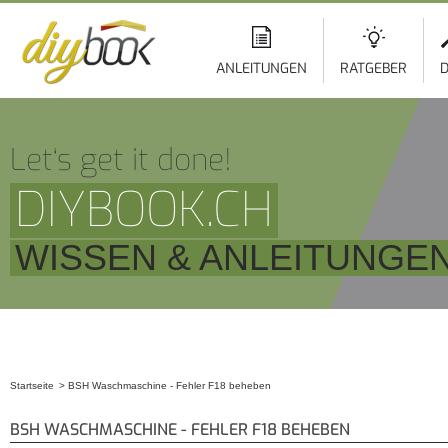
ANLEITUNGEN
RATGEBER
D
Let‘s get it done!
DIYBOOK.CH
WISSEN & ANLEITUNGE
Startseite
BSH Waschmaschine - Fehler F18 beheben
Sie sind hier
BSH WASCHMASCHINE - FEHLER F18 BEHEBEN