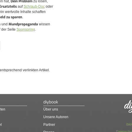
Dein Problem
en hat,
zu lösen,
Ersatzteils
auf
Schraub-Doc
oder
hin wertvolle Inhalte schaffen
eld zu sparen
.
Mundpropaganda
n und
wissen
 der Seite
Sponsoring
.
ntsprechend verlinkten Artikel.
diybook
ten
Über uns
Unsere Autoren
Bil
el
Partner
Datenschut