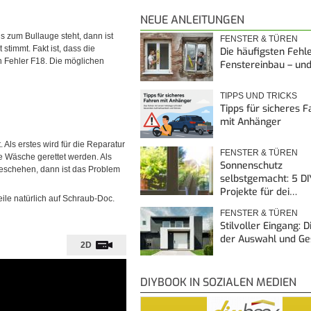
NEUE ANLEITUNGEN
 zum Bullauge steht, dann ist
FENSTER & TÜREN
timmt. Fakt ist, dass die
Die häufigsten Fehl
 Fehler F18. Die möglichen
Fenstereinbau – un
TIPPS UND TRICKS
Tipps für sicheres 
mit Anhänger
. Als erstes wird für die Reparatur
FENSTER & TÜREN
 Wäsche gerettet werden. Als
Sonnenschutz
geschehen, dann ist das Problem
selbstgemacht: 5 DI
Projekte für dei…
eile natürlich auf Schraub-Doc.
FENSTER & TÜREN
Stilvoller Eingang: 
der Auswahl und G
2D
DIYBOOK IN SOZIALEN MEDIEN