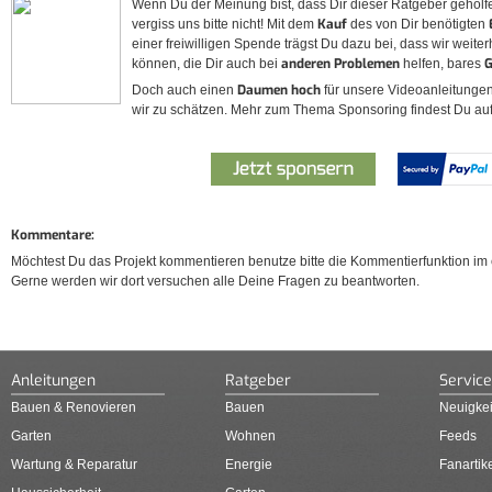
Wenn Du der Meinung bist, dass Dir dieser Ratgeber geholf
Kauf
vergiss uns bitte nicht! Mit dem
des von Dir benötigten
einer freiwilligen Spende trägst Du dazu bei, dass wir weiter
anderen Problemen
G
können, die Dir auch bei
helfen, bares
Daumen hoch
Doch auch einen
für unsere Videoanleitunge
wir zu schätzen. Mehr zum Thema Sponsoring findest Du auf
Kommentare:
Möchtest Du das Projekt kommentieren benutze bitte die Kommentierfunktion im e
Gerne werden wir dort versuchen alle Deine Fragen zu beantworten.
Anleitungen
Ratgeber
Service
Bauen & Renovieren
Bauen
Neuigkei
Garten
Wohnen
Feeds
Wartung & Reparatur
Energie
Fanartik