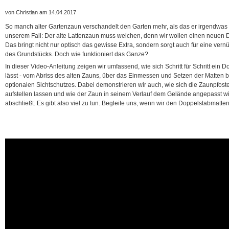
von Christian am 14.04.2017
So manch alter Gartenzaun verschandelt den Garten mehr, als das er irgendwas 
unserem Fall: Der alte Lattenzaun muss weichen, denn wir wollen einen neuen
Das bringt nicht nur optisch das gewisse Extra, sondern sorgt auch für eine vern
des Grundstücks. Doch wie funktioniert das Ganze?
In dieser Video-Anleitung zeigen wir umfassend, wie sich Schritt für Schritt ei
lässt - vom Abriss des alten Zauns, über das Einmessen und Setzen der Matten b
optionalen Sichtschutzes. Dabei demonstrieren wir auch, wie sich die Zaunpfost
aufstellen lassen und wie der Zaun in seinem Verlauf dem Gelände angepasst 
abschließt. Es gibt also viel zu tun. Begleite uns, wenn wir den Doppelstabmatt