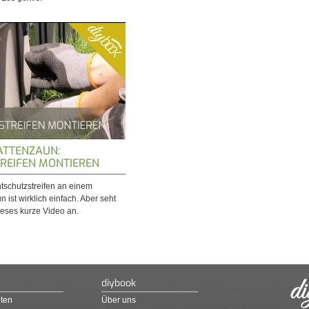
TTENZAUN:
REIFEN MONTIEREN
tschutzstreifen an einem
ist wirklich einfach. Aber seht
ieses kurze Video an.
diybook
ten
Über uns