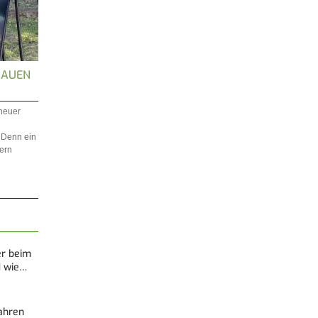
BAUEN
 neuer
 Denn ein
dern
er beim
d wie…
Fahren