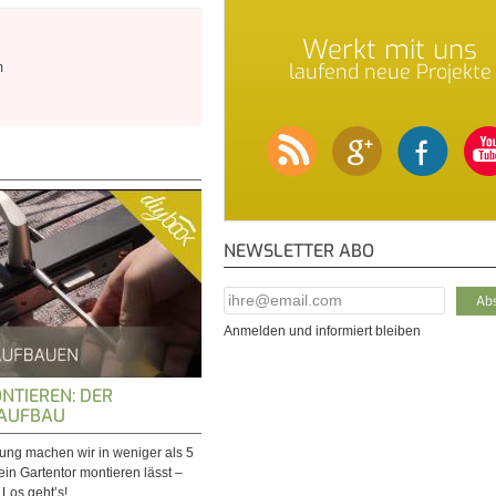
Werkt mit uns
laufend neue Projekte
m
NEWSLETTER ABO
E-Mail Addresse
*
Anmelden und informiert bleiben
NTIEREN: DER
 AUFBAU
tung machen wir in weniger als 5
ein Gartentor montieren lässt –
 Los geht’s!