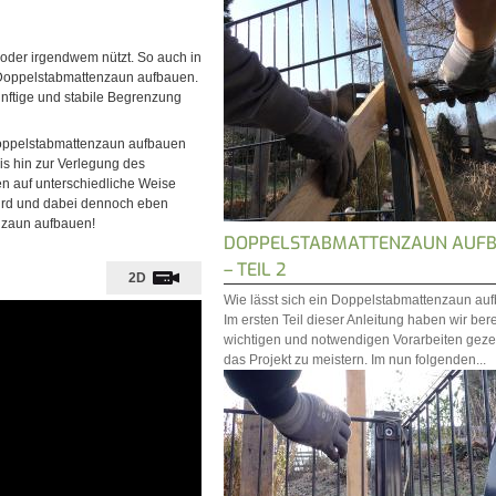
oder irgendwem nützt. So auch in
 Doppelstabmattenzaun aufbauen.
ünftige und stabile Begrenzung
n Doppelstabmattenzaun aufbauen
is hin zur Verlegung des
en auf unterschiedliche Weise
wird und dabei dennoch eben
enzaun aufbauen!
DOPPELSTABMATTENZAUN AUF
– TEIL 2
2D
Wie lässt sich ein Doppelstabmattenzaun au
Im ersten Teil dieser Anleitung haben wir bere
wichtigen und notwendigen Vorarbeiten geze
das Projekt zu meistern. Im nun folgenden...