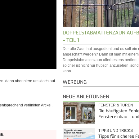
DOPPELSTABMATTENZAUN AUF
– TEIL 1
Der alte Zaun hat ausgedient und es soll ein
angeschafft werden? Dann ist man mit einem
Doppelstabmattenzaun allerbestens bedient!
solcher ist nicht nur hübsch anzusehen, son
kann...
WERBUNG
en, dann abonniere uns doch auf
NEUE ANLEITUNGEN
FENSTER & TÜREN
ntsprechend verlinkten Artikel.
Die häufigsten Fehl
Fenstereinbau – un
TIPPS UND TRICKS
6,
Tipps für sicheres 