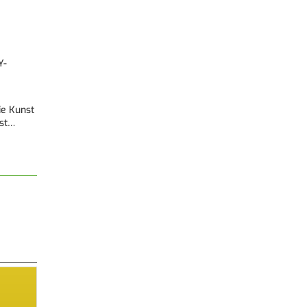
Y-
Die Kunst
est…