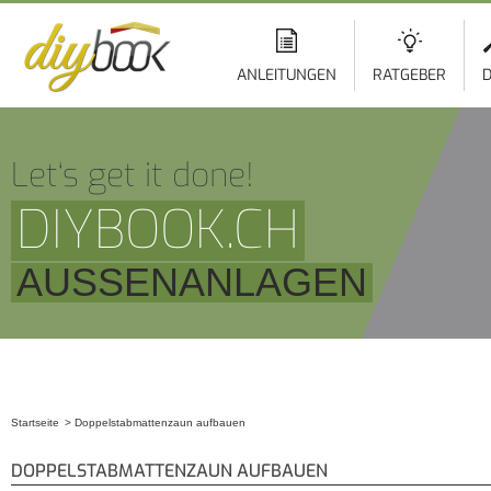
ANLEITUNGEN
RATGEBER
D
Let‘s get it done!
DIYBOOK.CH
AUSSENANLAGEN
Startseite
Doppelstabmattenzaun aufbauen
Sie sind hier
DOPPELSTABMATTENZAUN AUFBAUEN