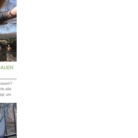
BAUEN
fbauen?
its alle
igt, um