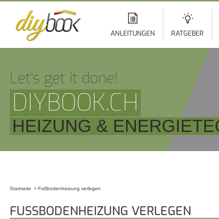
Di
z
In
ANLEITUNGEN
RATGEBER
Let‘s get it done!
DIYBOOK.CH
HEIZUNG & ENERGIETE
Startseite
Fußbodenheizung verlegen
Sie sind hier
FUSSBODENHEIZUNG VERLEGEN