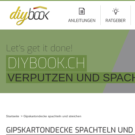
Di
z
In
ANLEITUNGEN
RATGEBER
Let‘s get it done!
DIYBOOK.CH
VERPUTZEN UND SPAC
Startseite
Gipskartondecke spachteln und streichen
Sie sind hier
GIPSKARTONDECKE SPACHTELN UND 