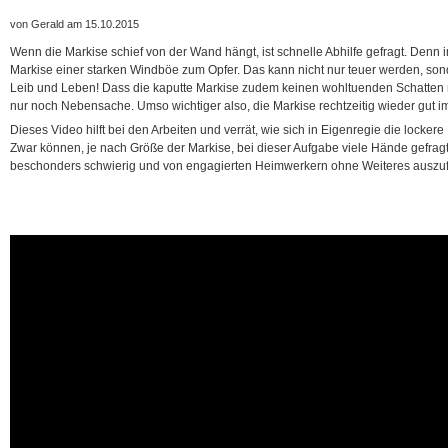
von Gerald am 15.10.2015
Wenn die Markise schief von der Wand hängt, ist schnelle Abhilfe gefragt. Denn im
Markise einer starken Windböe zum Opfer. Das kann nicht nur teuer werden, son
Leib und Leben! Dass die kaputte Markise zudem keinen wohltuenden Schatten m
nur noch Nebensache. Umso wichtiger also, die Markise rechtzeitig wieder gut 
Dieses Video hilft bei den Arbeiten und verrät, wie sich in Eigenregie die locker
Zwar können, je nach Größe der Markise, bei dieser Aufgabe viele Hände gefragt s
beschonders schwierig und von engagierten Heimwerkern ohne Weiteres auszu