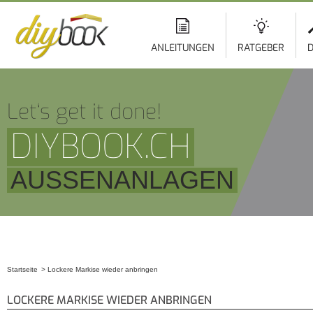
ANLEITUNGEN
RATGEBER
D
Let‘s get it done!
DIYBOOK.CH
AUSSENANLAGEN
Startseite
Lockere Markise wieder anbringen
Sie sind hier
LOCKERE MARKISE WIEDER ANBRINGEN