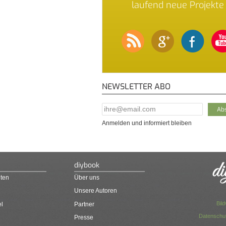
laufend neue Projekte
NEWSLETTER ABO
E-Mail Addresse
*
Anmelden und informiert bleiben
diybook
ten
Über uns
Unsere Autoren
Bil
el
Partner
Datenschut
Presse