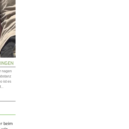
RINGEN
er nagen
ubstanz
 ist es
...
er beim