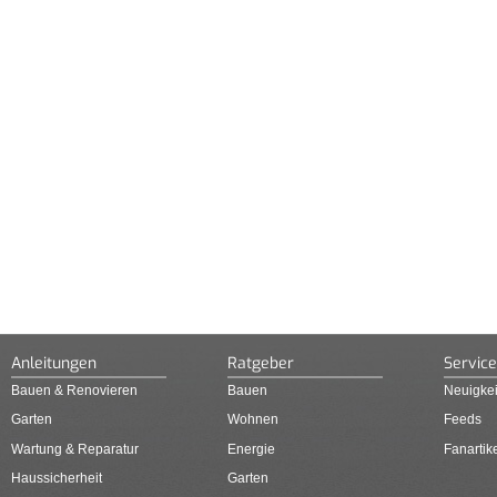
Anleitungen
Ratgeber
Service
Bauen & Renovieren
Bauen
Neuigkei
Garten
Wohnen
Feeds
Wartung & Reparatur
Energie
Fanartik
Haussicherheit
Garten