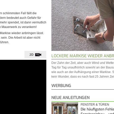
 schlimmsten Fall fällt die
dern bedeutet auch Gefahr für
ehr spendet, ist dann vermutlich
im Mauerwerk zu verankern!
e Markise wieder anbringen lässt.
ein. Die Arbeit ist aber nicht
führen.
2D
LOCKERE MARKISE WIEDER ANB
Der Zahn der Zeit, aber auch Wind und Wett
Tag für Tag unaufhörlich sowohl an der Baus
wie auch an der Aufhängung einer Markise. So
kein Wunder, dass es nach fast 25 Jahren Zeit
WERBUNG
NEUE ANLEITUNGEN
FENSTER & TÜREN
Die häufigsten Fehl