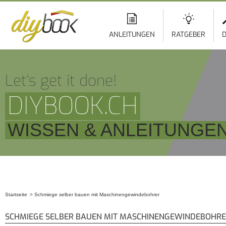
ANLEITUNGEN
RATGEBER
D
Let‘s get it done!
DIYBOOK.CH
WISSEN & ANLEITUNGE
Startseite
Schmiege selber bauen mit Maschinengewindebohrer
Sie sind hier
SCHMIEGE SELBER BAUEN MIT MASCHINENGEWINDEBOHR