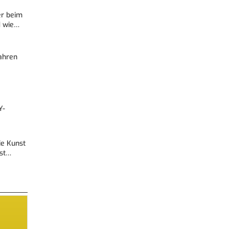
er beim
d wie…
Fahren
Y-
Die Kunst
est…