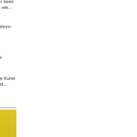
er beim
d wie…
Fahren
Y-
Die Kunst
est…