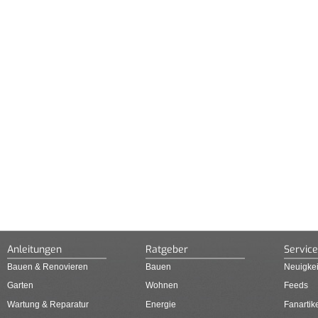
Anleitungen
Ratgeber
Service
Bauen & Renovieren
Bauen
Neuigkei
Garten
Wohnen
Feeds
Wartung & Reparatur
Energie
Fanartik