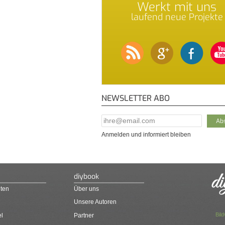
Werkt mit uns
laufend neue Projekte
NEWSLETTER ABO
E-Mail Addresse
*
Anmelden und informiert bleiben
diybook
ten
Über uns
Unsere Autoren
Bil
el
Partner