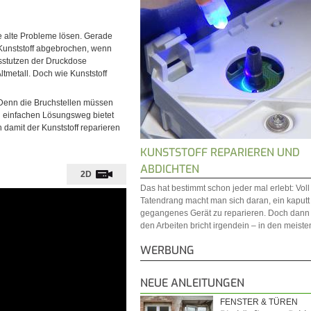
e alte Probleme lösen. Gerade
 Kunststoff abgebrochen, wenn
ssstutzen der Druckdose
tmetall. Doch wie Kunststoff
. Denn die Bruchstellen müssen
en einfachen Lösungsweg bietet
h damit der Kunststoff reparieren
KUNSTSTOFF REPARIEREN UND
ABDICHTEN
2D
Das hat bestimmt schon jeder mal erlebt: Vol
Tatendrang macht man sich daran, ein kaputt
gegangenes Gerät zu reparieren. Doch dann 
den Arbeiten bricht irgendein – in den meisten
WERBUNG
NEUE ANLEITUNGEN
FENSTER & TÜREN