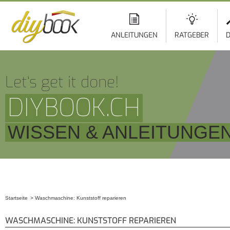
ANLEITUNGEN
RATGEBER
D
Let‘s get it done!
DIYBOOK.CH
WISSEN & ANLEITUNGE
Startseite
Waschmaschine: Kunststoff reparieren
Sie sind hier
WASCHMASCHINE: KUNSTSTOFF REPARIEREN