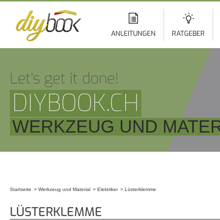
Di
z
In
ANLEITUNGEN
RATGEBER
Let‘s get it done!
DIYBOOK.CH
WERKZEUG UND MATERI
Startseite
Werkzeug und Material
Elektriker
Lüsterklemme
Sie sind hier
LÜSTERKLEMME