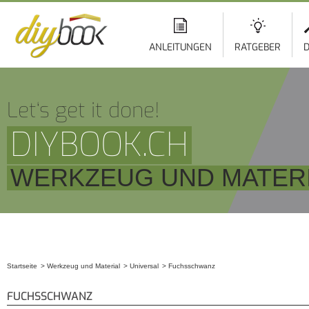
ANLEITUNGEN
RATGEBER
D
Let‘s get it done!
DIYBOOK.CH
WERKZEUG UND MATERI
Startseite
Werkzeug und Material
Universal
Fuchsschwanz
Sie sind hier
FUCHSSCHWANZ