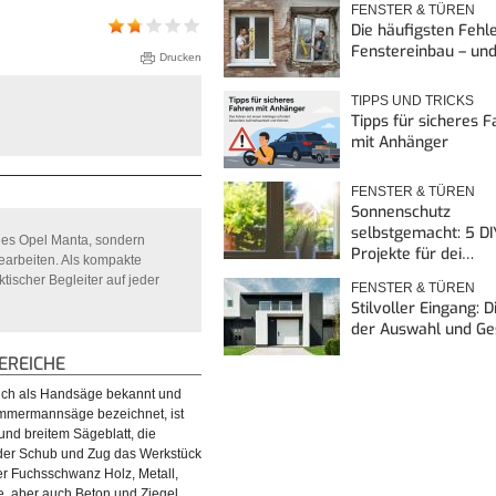
FENSTER & TÜREN
Die häufigsten Fehl
Fenstereinbau – un
Drucken
TIPPS UND TRICKS
Tipps für sicheres 
mit Anhänger
FENSTER & TÜREN
Sonnenschutz
selbstgemacht: 5 DI
ines Opel Manta, sondern
Projekte für dei…
earbeiten. Als kompakte
ischer Begleiter auf jeder
FENSTER & TÜREN
Stilvoller Eingang: 
der Auswahl und G
REICHE
ch als Handsäge bekannt und
mmermannsäge bezeichnet, ist
und breitem Sägeblatt, die
der Schub und Zug das Werkstück
er Fuchsschwanz Holz, Metall,
, aber auch Beton und Ziegel.