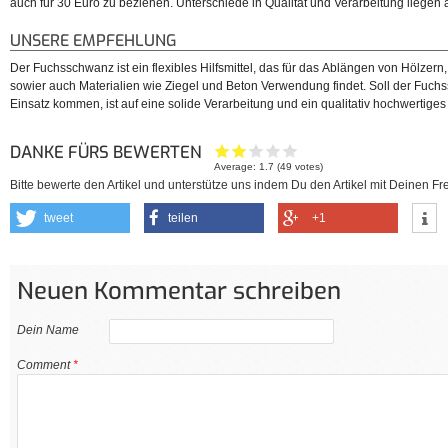
auch für 30 Euro zu beziehen. Unterschiede in Qualität und Verarbeitung liegen 
UNSERE EMPFEHLUNG
Der Fuchsschwanz ist ein flexibles Hilfsmittel, das für das Ablängen von Hölzern,
sowier auch Materialien wie Ziegel und Beton Verwendung findet. Soll der Fuc
Einsatz kommen, ist auf eine solide Verarbeitung und ein qualitativ hochwertiges
DANKE FÜRS BEWERTEN
Average:
1.7
(
49
votes)
Bitte bewerte den Artikel und unterstütze uns indem Du den Artikel mit Deinen Fre
tweet
teilen
+1
Neuen Kommentar schreiben
Dein Name
Comment
*