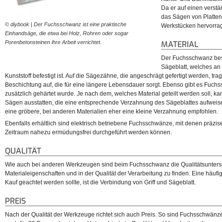
Da er auf einen verstär
das Sägen von Platten
© diybook | Der Fuchsschwanz ist eine praktische
Werkstücken hervorra
Einhandsäge, die etwa bei Holz, Rohren oder sogar
Porenbetonsteinen ihre Arbeit verrichtet.
MATERIAL
Der Fuchsschwanz bes
Sägeblatt, welches an
Kunststoff befestigt ist. Auf die Sägezähne, die angeschrägt gefertigt werden, trag
Beschichtung auf, die für eine längere Lebensdauer sorgt. Ebenso gibt es Fuc
zusätzlich gehärtet wurde. Je nach dem, welches Material geteilt werden soll, k
Sägen ausstatten, die eine entsprechende Verzahnung des Sägeblattes aufweise
eine gröbere, bei anderen Materialien eher eine kleine Verzahnung empfohlen.
Ebenfalls erhältlich sind elektrisch betriebene Fuchsschwänze, mit denen präzis
Zeitraum nahezu ermüdungsfrei durchgeführt werden können.
QUALITÄT
Wie auch bei anderen Werkzeugen sind beim Fuchsschwanz die Qualitätsunters
Materialeigenschaften und in der Qualität der Verarbeitung zu finden. Eine häufi
Kauf geachtet werden sollte, ist die Verbindung von Griff und Sägeblatt.
PREIS
Nach der Qualität der Werkzeuge richtet sich auch Preis. So sind Fuchsschwänz