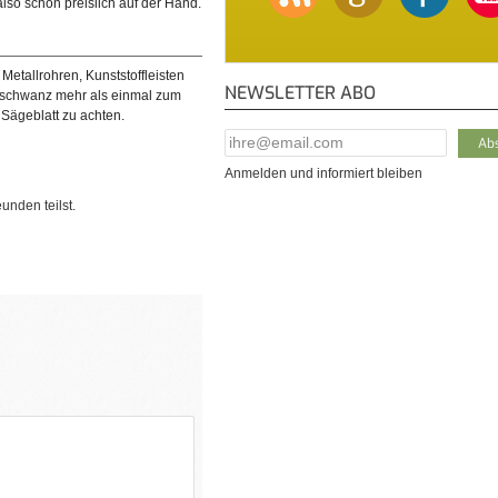
also schon preislich auf der Hand.
 Metallrohren, Kunststoffleisten
NEWSLETTER ABO
hsschwanz mehr als einmal zum
 Sägeblatt zu achten.
E-Mail Addresse
*
Anmelden und informiert bleiben
unden teilst.