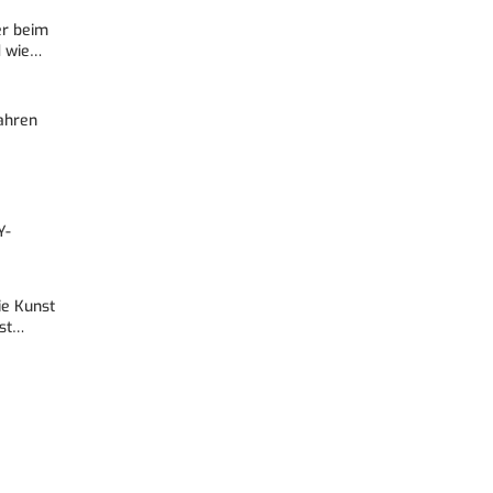
er beim
d wie…
Fahren
Y-
Die Kunst
est…