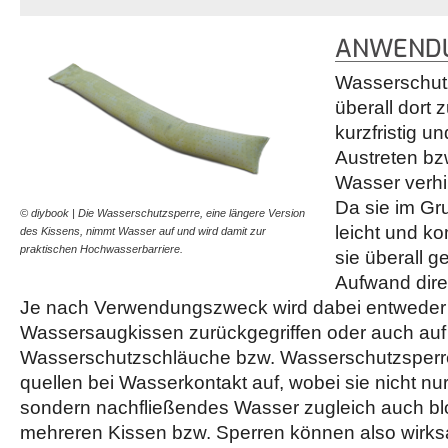
ANWENDU
Wasserschu
überall dort 
kurzfristig un
Austreten bz
Wasser verhi
Da sie im Gr
© diybook | Die Wasserschutzsperre, eine längere Version
leicht und k
des Kissens, nimmt Wasser auf und wird damit zur
praktischen Hochwasserbarriere.
sie überall g
Aufwand dire
Je nach Verwendungszweck wird dabei entweder 
Wassersaugkissen zurückgegriffen oder auch auf 
Wasserschutzschläuche bzw. Wasserschutzsperre
quellen bei Wasserkontakt auf, wobei sie nicht n
sondern nachfließendes Wasser zugleich auch bl
mehreren Kissen bzw. Sperren können also wirk