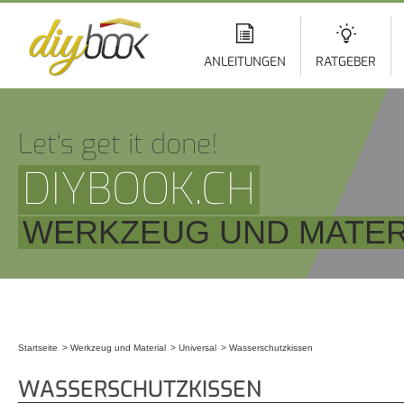
Di
z
In
ANLEITUNGEN
RATGEBER
Let‘s get it done!
DIYBOOK.CH
WERKZEUG UND MATERI
Startseite
Werkzeug und Material
Universal
Wasserschutzkissen
Sie sind hier
WASSERSCHUTZKISSEN