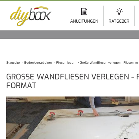
Di
z
In
ANLEITUNGEN
RATGEBER
Startseite
Bodenlegearbeiten
Fliesen legen
Große Wandfliesen verlegen - Fliesen i
Sie sind hier
GROSSE WANDFLIESEN VERLEGEN - FL
ORMAT