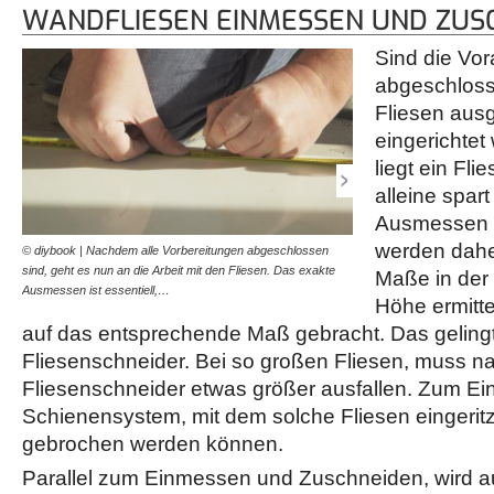
WANDFLIESEN EINMESSEN UND ZUS
Sind die Vor
abgeschloss
Fliesen au
eingerichtet
liegt ein Fli
alleine spart
Ausmessen 
werden dahe
© diybook | Nachdem alle Vorbereitungen abgeschlossen
© diybook | Müssen die Fl
sind, geht es nun an die Arbeit mit den Fliesen. Das exakte
angepasst werden, gelingt
Maße in der 
Ausmessen ist essentiell,…
Fliesenschneider als…
Höhe ermitte
auf das entsprechende Maß gebracht. Das geling
Fliesenschneider. Bei so großen Fliesen, muss na
Fliesenschneider etwas größer ausfallen. Zum Ei
Schienensystem, mit dem solche Fliesen eingerit
gebrochen werden können.
Parallel zum Einmessen und Zuschneiden, wird a