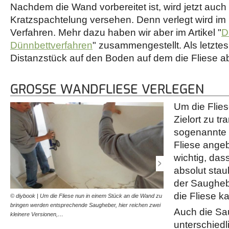
Nachdem die Wand vorbereitet ist, wird jetzt auch 
Kratzspachtelung versehen. Denn verlegt wird im B
Verfahren. Mehr dazu haben wir aber im Artikel "
D
Dünnbettverfahren
" zusammengestellt. Als letztes
Distanzstück auf den Boden auf dem die Fliese a
GROSSE WANDFLIESE VERLEGEN
Um die Flie
Zielort zu t
sogenannte 
Fliese angeb
wichtig, das
absolut stau
der Saughebe
die Fliese ka
© diybook | Um die Fliese nun in einem Stück an die Wand zu
© diybook | Die Fliese wir
bringen werden entsprechende Saugheber, hier reichen zwei
Distanzstücken abgestellt.
Auch die Sau
kleinere Versionen,…
unterschied