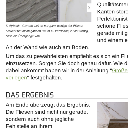
Qualitätsme
Kanten störe
Perfektionis
schöne Flie
© diybook | Gerade weil es nur ganz wenige der Fliesen
© diybook | Mit dem Fliese
braucht um einen ganzen Raum zu verfliesen, ist es wichtig,
werden, dass die Fliesen 
gerade mit 
dass die Übergänge von…
übergehen. Dazu…
und einem e
An der Wand wie auch am Boden.
Um das zu gewährleisten empfiehlt es sich ein Fli
einzusetzen. Sorgen Sie doch genau dafür. Wie d
dabei ankommt haben wir in der Anleitung "
Große
verlegen
" festgehalten.
DAS ERGEBNIS
Am Ende überzeugt das Ergebnis.
Die Fliesen sind nicht nur gerade,
sondern auch ohne jegliche
Fehlstelle an ihrem