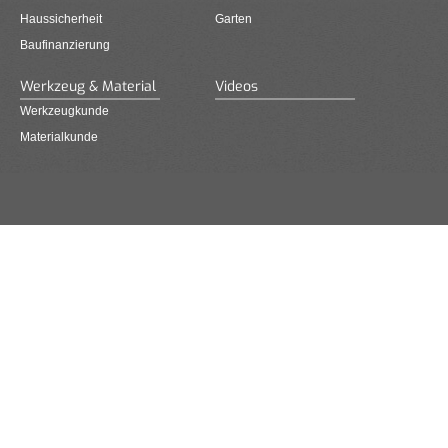
Haussicherheit
Garten
Baufinanzierung
Werkzeug & Material
Videos
Werkzeugkunde
Materialkunde