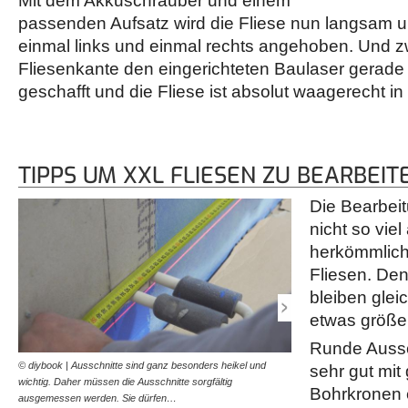
Mit dem Akkuschrauber und einem
passenden Aufsatz wird die Fliese nun langsam 
einmal links und einmal rechts angehoben. Und z
Fliesenkante den eingerichteten Baulaser gerade m
geschafft und die Fliese ist absolut waagerecht in 
TIPPS UM XXL FLIESEN ZU BEARBEIT
Die Bearbeit
nicht so viel
herkömmlich
Fliesen. De
bleiben gle
etwas größer
Runde Aussc
© diybook | Ausschnitte sind ganz besonders heikel und
© diybook | Die ausgeme
sehr gut mit
wichtig. Daher müssen die Ausschnitte sorgfältig
sorgfältig auf die Fliese 
Bohrkronen e
ausgemessen werden. Sie dürfen…