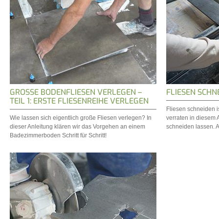
GROSSE BODENFLIESEN VERLEGEN – T
FLIESEN SCHN
EIL 1: ERSTE FLIESENREIHE VERLEGEN
Fliesen schneiden i
Wie lassen sich eigentlich große Fliesen verlegen? In
verraten in diesem Ar
dieser Anleitung klären wir das Vorgehen an einem
schneiden lassen. A
Badezimmerboden Schritt für Schritt!