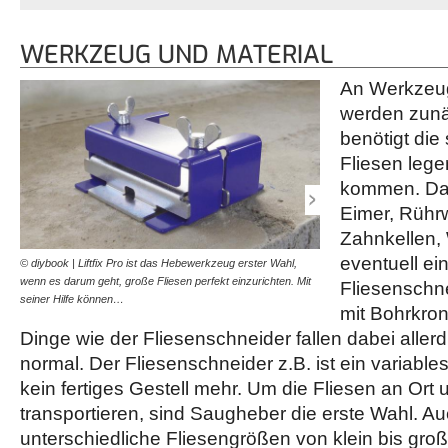
WERKZEUG UND MATERIAL
An Werkzeug
werden zunä
benötigt die
Fliesen leg
kommen. Das
Eimer, Rührw
Zahnkellen,
eventuell ei
© diybook | Liftfix Pro ist das Hebewerkzeug erster Wahl,
© diybook | Auch wenn es 
wenn es darum geht, große Fliesen perfekt einzurichten. Mit
große Fliesen ohne Unterst
Fliesenschne
seiner Hilfe können…
trotzdem einen…
mit Bohrkro
Dinge wie der Fliesenschneider fallen dabei aller
normal. Der Fliesenschneider z.B. ist ein variab
kein fertiges Gestell mehr. Um die Fliesen an Ort 
transportieren, sind Saugheber die erste Wahl. Auc
unterschiedliche Fliesengrößen von klein bis groß