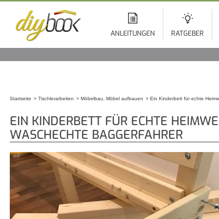
Di
z
In
ANLEITUNGEN
RATGEBER
Startseite
Tischlerarbeiten
Möbelbau, Möbel aufbauen
Ein Kinderbett für echte Hei
Sie sind hier
EIN KINDERBETT FÜR ECHTE HEIMW
WASCHECHTE BAGGERFAHRER