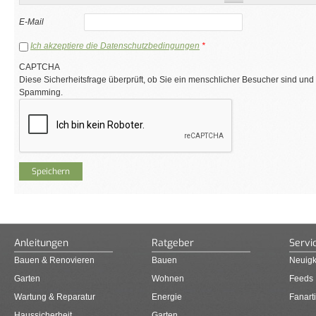
E-Mail
Ich akzeptiere die Datenschutzbedingungen
*
CAPTCHA
Diese Sicherheitsfrage überprüft, ob Sie ein menschlicher Besucher sind und
Spamming.
Anleitungen
Ratgeber
Servi
Bauen & Renovieren
Bauen
Neuigk
Garten
Wohnen
Feeds
Wartung & Reparatur
Energie
Fanarti
Haussicherheit
Garten