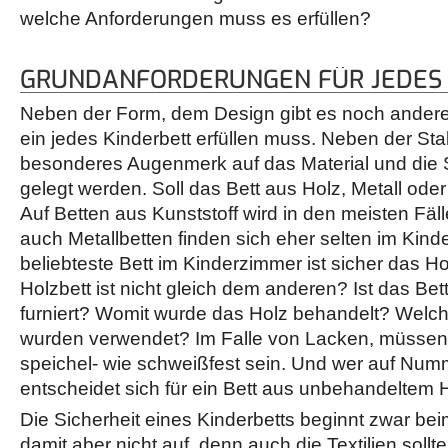
welche Anforderungen muss es erfüllen?
GRUNDANFORDERUNGEN FÜR JEDES 
Neben der Form, dem Design gibt es noch andere
ein jedes Kinderbett erfüllen muss. Neben der Stabi
besonderes Augenmerk auf das Material und die 
gelegt werden. Soll das Bett aus Holz, Metall oder
Auf Betten aus Kunststoff wird in den meisten Fäll
auch Metallbetten finden sich eher selten im Kin
beliebteste Bett im Kinderzimmer ist sicher das Ho
Holzbett ist nicht gleich dem anderen? Ist das Bett
furniert? Womit wurde das Holz behandelt? Welc
wurden verwendet? Im Falle von Lacken, müssen
speichel- wie schweißfest sein. Und wer auf Numm
entscheidet sich für ein Bett aus unbehandeltem 
Die Sicherheit eines Kinderbetts beginnt zwar beim
damit aber nicht auf, denn auch die Textilien sollte