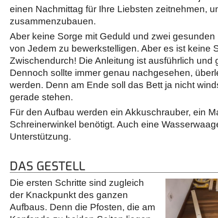
einen Nachmittag für Ihre Liebsten zeitnehmen, u
zusammenzubauen.
Aber keine Sorge mit Geduld und zwei gesunden 
von Jedem zu bewerkstelligen. Aber es ist keine 
Zwischendurch! Die Anleitung ist ausführlich und 
Dennoch sollte immer genau nachgesehen, über
werden. Denn am Ende soll das Bett ja nicht wind
gerade stehen.
Für den Aufbau werden ein Akkuschrauber, ein 
Schreinerwinkel benötigt. Auch eine Wasserwaage 
Unterstützung.
DAS GESTELL
Die ersten Schritte sind zugleich
der Knackpunkt des ganzen
Aufbaus. Denn die Pfosten, die am