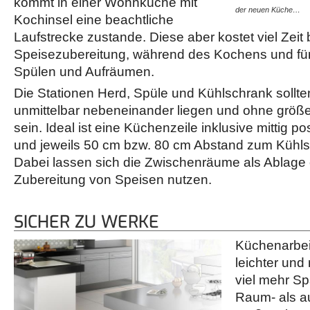
kommt in einer Wohnküche mit
der neuen Küche…
Kochinsel eine beachtliche
Laufstrecke zustande. Diese aber kostet viel Zeit 
Speisezubereitung, während des Kochens und für
Spülen und Aufräumen.
Die Stationen Herd, Spüle und Kühlschrank sollte
unmittelbar nebeneinander liegen und ohne größ
sein. Ideal ist eine Küchenzeile inklusive mittig p
und jeweils 50 cm bzw. 80 cm Abstand zum Kühls
Dabei lassen sich die Zwischenräume als Ablage o
Zubereitung von Speisen nutzen.
SICHER ZU WERKE
Küchenarbeit
leichter un
viel mehr S
Raum- als a