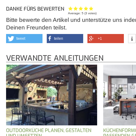
DANKE FÜRS BEWERTEN
Average:
5
(
3
votes)
Bitte bewerte den Artikel und unterstütze uns inde
Deinen Freunden teilst.
tweet
teilen
+1
VERWANDTE ANLEITUNGEN
OUTDOORKÜCHE PLANEN, GESTALTEN
KÜCHENFORMEN
UND UMSETZEN
PASSENDEN G