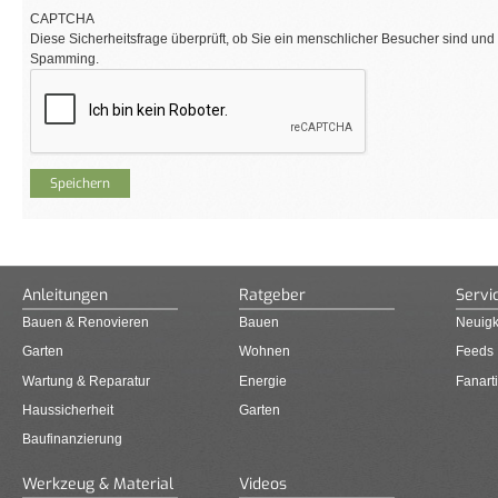
CAPTCHA
Diese Sicherheitsfrage überprüft, ob Sie ein menschlicher Besucher sind und
Spamming.
Anleitungen
Ratgeber
Servi
Bauen & Renovieren
Bauen
Neuigk
Garten
Wohnen
Feeds
Wartung & Reparatur
Energie
Fanarti
Haussicherheit
Garten
Baufinanzierung
Werkzeug & Material
Videos