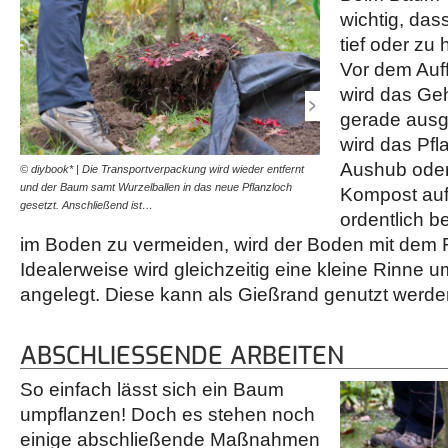
wichtig, das
tief oder zu 
Vor dem Auff
wird das Ge
gerade ausg
wird das Pfl
Aushub oder
© diybook* | Die Transportverpackung wird wieder entfernt
© diybook* | Hat alles sein
und der Baum samt Wurzelballen in das neue Pflanzloch
mit dem Aushub bzw. mit f
Kompost aufg
gesetzt. Anschließend ist…
Danach wird der…
ordentlich b
im Boden zu vermeiden, wird der Boden mit dem F
Idealerweise wird gleichzeitig eine kleine Rinne 
angelegt. Diese kann als Gießrand genutzt werde
ABSCHLIESSENDE ARBEITEN
So einfach lässt sich ein Baum
umpflanzen! Doch es stehen noch
einige abschließende Maßnahmen