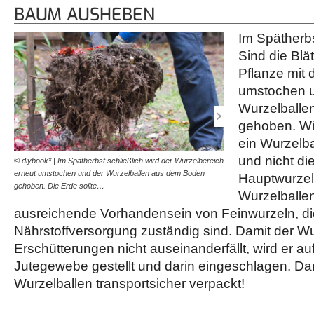
BAUM AUSHEBEN
Im Spätherbs
Sind die Blät
Pflanze mit
umstochen u
Wurzelballe
gehoben. Wic
ein Wurzelba
und nicht d
© diybook* | Im Spätherbst schließlich wird der Wurzelbereich
© diybook* | Um den Baum
erneut umstochen und der Wurzelballen aus dem Boden
Ahorn transportfähig gema
Hauptwurzeln
gehoben. Die Erde sollte…
zunächst vorsichtig auf…
Wurzelballen 
ausreichende Vorhandensein von Feinwurzeln, die
Nährstoffversorgung zuständig sind. Damit der Wu
Erschütterungen nicht auseinanderfällt, wird er auf
Jutegewebe gestellt und darin eingeschlagen. Dam
Wurzelballen transportsicher verpackt!