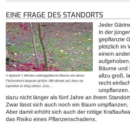
EINE FRAGE DES STANDORTS
Jeder Gärtn
In der jünge
gepflanzte 
plötzlich i
einem ander
aufgehoben.
Bäume und S
allzu groß, 
© diybook* | Werden selbstgepflanzte Bäume wie dieser
Fächerahorn langsam größer, fällt oftmals auf, dass sie
recht einfac
irgendwie im Weg stehen. Zum…
umpflanzen. 
dazu nicht länger als fünf Jahre an ihrem Stando
Zwar lässt sich auch noch ein Baum umpflanzen, d
Aber damit erhöht sich auch der nötige Kraftaufw
das Risiko eines Pflanzenschadens.