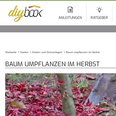
Di
z
In
ANLEITUNGEN
RATGEBER
Startseite
Garten
Garten und Grünanlagen
Baum umpflanzen im Herbst
Sie sind hier
BAUM UMPFLANZEN IM HERBST