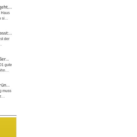
geht,…
m Haus
n si…
asst:…
ist der
…
ußer…
001 gute
wöhn…
Grün…
ng muss
tz…