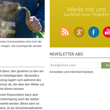
Werkt mit uns
laufend neue Projekte
etzten Gartenarbeiten sind noch die
 reinigen. Die Gartengeräte werden
NEWSLETTER ABO
E-Mail Addresse
*
t übers Jahr gesehen zu den am
Anmelden und informiert bleiben
ten Arbeitsgeräten. Besonders
kzeug lagern sich während des
hmutz ab, die über den Winter zur
eile führen können.
 beim Rasenmäher kann also
Endreinigung nach der letzten
wirkt werden. Bevor aber an
wird, ist als Vorsichtsmaßnahme