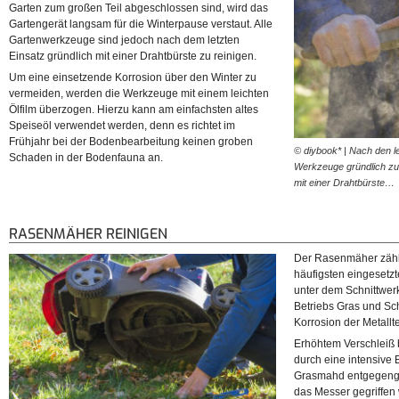
Garten zum großen Teil abgeschlossen sind, wird das
Gartengerät langsam für die Winterpause verstaut. Alle
Gartenwerkzeuge sind jedoch nach dem letzten
Einsatz gründlich mit einer Drahtbürste zu reinigen.
Um eine einsetzende Korrosion über den Winter zu
vermeiden, werden die Werkzeuge mit einem leichten
Ölfilm überzogen. Hierzu kann am einfachsten altes
Speiseöl verwendet werden, denn es richtet im
Frühjahr bei der Bodenbearbeitung keinen groben
© diybook* | Nach den l
Schaden in der Bodenfauna an.
Werkzeuge gründlich zu
mit einer Drahtbürste…
RASENMÄHER REINIGEN
Der Rasenmäher zähl
häufigsten eingesetz
unter dem Schnittwer
Betriebs Gras und Sc
Korrosion der Metallt
Erhöhtem Verschleiß
durch eine intensive 
Grasmahd entgegenge
das Messer gegriffen 