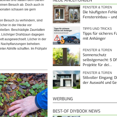
NEUE ANLEITUNGEN
ackhaft und statten dem Garten
einen Besuch ab. Doch auch in
FENSTER & TÜREN
monaten schauen sie gern
Die häufigsten Fehl
Fenstereinbau – un
n Besuch zu verhindern, sind
öcher in der Hecke vor
TIPPS UND TRICKS
hließen. Beschädigte Zaunlatten
Tipps für sicheres 
. Löchriger Drahtzaun dagegen
mit Anhänger
ett ausgewechselt. Löcher in der
it Nachpflanzungen beheben.
nter Abhilfe schaffen. Im Frühjahr
FENSTER & TÜREN
Sonnenschutz
selbstgemacht: 5 DI
Projekte für dei…
FENSTER & TÜREN
Stilvoller Eingang: 
der Auswahl und G
WERBUNG
BEST-OF DIYBOOK NEWS