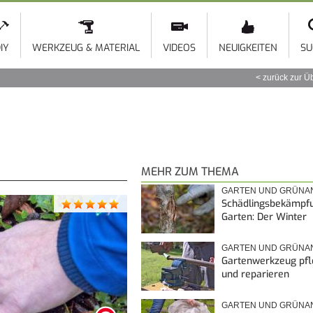
Direkt
zum
Inhalt
IY
WERKZEUG & MATERIAL
VIDEOS
NEUIGKEITEN
SU
zurück zur Ü
MEHR ZUM THEMA
GARTEN UND GRÜNA
Schädlingsbekämpf
Garten: Der Winter
GARTEN UND GRÜNA
Gartenwerkzeug pf
und reparieren
GARTEN UND GRÜNA