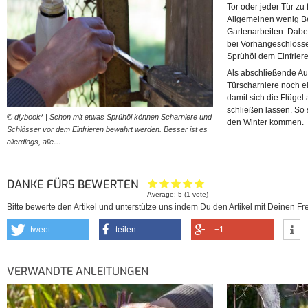
Tor oder jeder Tür zu 
Allgemeinen wenig Be
Gartenarbeiten. Dabei 
bei Vorhängeschlösse
Sprühöl dem Einfrier
Als abschließende Au
Türscharniere noch ei
damit sich die Flügel 
schließen lassen. So 
© diybook* | Schon mit etwas Sprühöl können Scharniere und
den Winter kommen.
Schlösser vor dem Einfrieren bewahrt werden. Besser ist es
allerdings, alle…
DANKE FÜRS BEWERTEN
Average:
5
(
1
vote)
Bitte bewerte den Artikel und unterstütze uns indem Du den Artikel mit Deinen Fre
tweet
teilen
+1
VERWANDTE ANLEITUNGEN