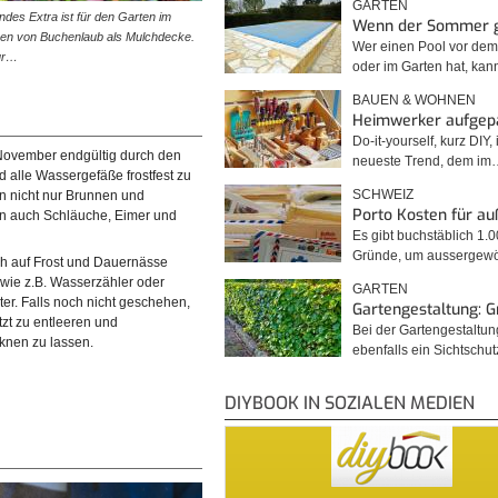
GARTEN
ndes Extra ist für den Garten im
Wenn der Sommer 
en von Buchenlaub als Mulchdecke.
Wer einen Pool vor de
nur…
oder im Garten hat, kan
BAUEN & WOHNEN
Heimwerker aufgep
Do-it-yourself, kurz DIY, 
November endgültig durch den
neueste Trend, dem im
nd alle Wassergefäße frostfest zu
SCHWEIZ
n nicht nur Brunnen und
Porto Kosten für a
n auch Schläuche, Eimer und
Es gibt buchstäblich 1.
Gründe, um ausserge
h auf Frost und Dauernässe
 wie z.B. Wasserzähler oder
GARTEN
. Falls noch nicht geschehen,
Gartengestaltung: 
tzt zu entleeren und
Bei der Gartengestaltu
knen zu lassen.
ebenfalls ein Sichtschu
DIYBOOK IN SOZIALEN MEDIEN