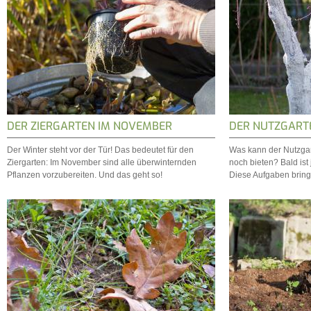
DER ZIERGARTEN IM NOVEMBER
DER NUTZGART
Der Winter steht vor der Tür! Das bedeutet für den
Was kann der Nutzga
Ziergarten: Im November sind alle überwinternden
noch bieten? Bald ist 
Pflanzen vorzubereiten. Und das geht so!
Diese Aufgaben bringt