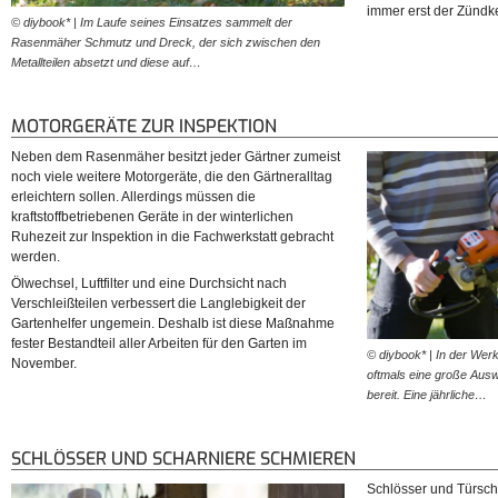
immer erst der Zündk
© diybook* | Im Laufe seines Einsatzes sammelt der
Rasenmäher Schmutz und Dreck, der sich zwischen den
Metallteilen absetzt und diese auf…
MOTORGERÄTE ZUR INSPEKTION
Neben dem Rasenmäher besitzt jeder Gärtner zumeist
noch viele weitere Motorgeräte, die den Gärtneralltag
erleichtern sollen. Allerdings müssen die
kraftstoffbetriebenen Geräte in der winterlichen
Ruhezeit zur Inspektion in die Fachwerkstatt gebracht
werden.
Ölwechsel, Luftfilter und eine Durchsicht nach
Verschleißteilen verbessert die Langlebigkeit der
Gartenhelfer ungemein. Deshalb ist diese Maßnahme
fester Bestandteil aller Arbeiten für den Garten im
© diybook* | In der Werk
November.
oftmals eine große Ausw
bereit. Eine jährliche…
SCHLÖSSER UND SCHARNIERE SCHMIEREN
Schlösser und Türsch