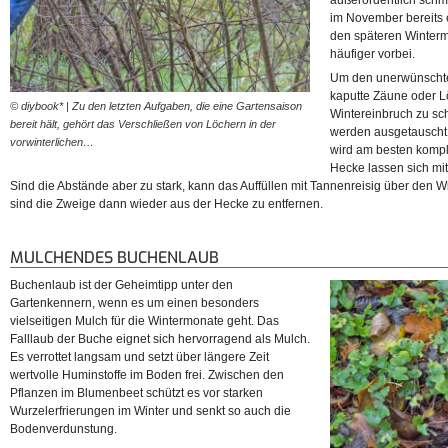
außerordentlich schm
im November bereits 
den späteren Winter
häufiger vorbei.
Um den unerwünschte
kaputte Zäune oder L
© diybook* | Zu den letzten Aufgaben, die eine Gartensaison
Wintereinbruch zu sc
bereit hält, gehört das Verschließen von Löchern in der
werden ausgetauscht
vorwinterlichen…
wird am besten kompl
Hecke lassen sich m
Sind die Abstände aber zu stark, kann das Auffüllen mit Tannenreisig über den Wi
sind die Zweige dann wieder aus der Hecke zu entfernen.
MULCHENDES BUCHENLAUB
Buchenlaub ist der Geheimtipp unter den
Gartenkennern, wenn es um einen besonders
vielseitigen Mulch für die Wintermonate geht. Das
Falllaub der Buche eignet sich hervorragend als Mulch.
Es verrottet langsam und setzt über längere Zeit
wertvolle Huminstoffe im Boden frei. Zwischen den
Pflanzen im Blumenbeet schützt es vor starken
Wurzelerfrierungen im Winter und senkt so auch die
Bodenverdunstung.