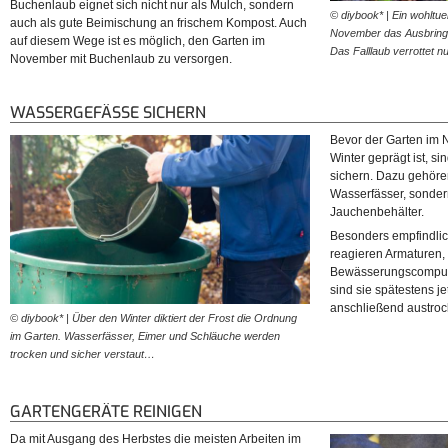
Buchenlaub eignet sich nicht nur als Mulch, sondern
© diybook* | Ein wohltue
auch als gute Beimischung an frischem Kompost. Auch
November das Ausbring
auf diesem Wege ist es möglich, den Garten im
Das Falllaub verrottet 
November mit Buchenlaub zu versorgen.
WASSERGEFÄSSE SICHERN
Bevor der Garten im 
Winter geprägt ist, si
sichern. Dazu gehöre
Wasserfässer, sonder
Jauchenbehälter.
Besonders empfindlic
reagieren Armaturen,
Bewässerungscomputer
sind sie spätestens je
anschließend austroc
© diybook* | Über den Winter diktiert der Frost die Ordnung
im Garten. Wasserfässer, Eimer und Schläuche werden
trocken und sicher verstaut…
GARTENGERÄTE REINIGEN
Da mit Ausgang des Herbstes die meisten Arbeiten im