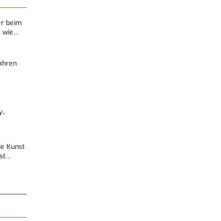
er beim
d wie…
Fahren
Y-
Die Kunst
est…