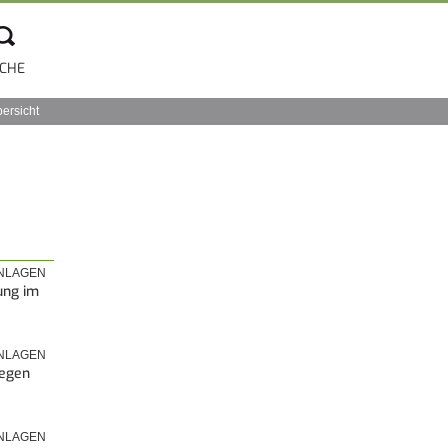
CHE
bersicht
NLAGEN
ung im
NLAGEN
legen
NLAGEN