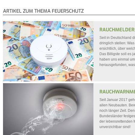
Sie sind hier
ARTIKEL ZUM THEMA FEUERSCHUTZ
RAUCHMELDER:
Seit in Deutschland d
dringlich stellen: Wa
ersichtlich, über wel
Das Billigste soll es 
haben uns einmal umge
herausgefunden, was 
RAUCHWARNMEL
Seit Januar 2017 geh
allen Neubauten. Bew
noch länger Zeit. De
Bundesländer festgesc
der lebensrettenden 
unverzichtbar sind!