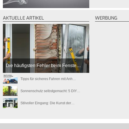
AKTUELLE ARTIKEL
WERBUNG
Die häufigsten Fehler beim Fenste…
Tipps für sicheres Fahren mit Anh…
Sonnenschutz selbstgemacht: 5 DIY…
Stilvoller Eingang: Die Kunst der…