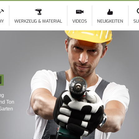
Direkt
zum
Inhalt
IY
WERKZEUG & MATERIAL
VIDEOS
NEUIGKEITEN
SU
N
ng
und Ton
Garten