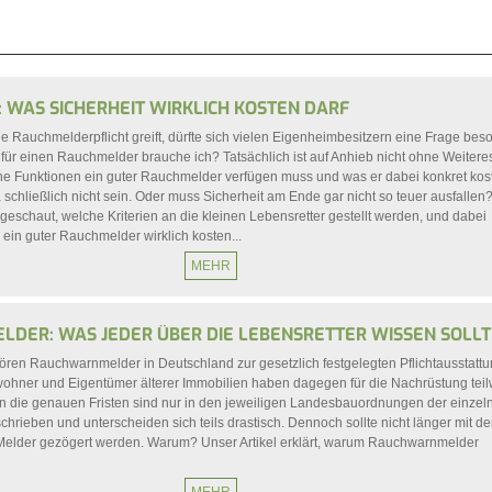
 WAS SICHERHEIT WIRKLICH KOSTEN DARF
ie Rauchmelderpflicht greift, dürfte sich vielen Eigenheimbesitzern eine Frage bes
s für einen Rauchmelder brauche ich? Tatsächlich ist auf Anhieb nicht ohne Weitere
che Funktionen ein guter Rauchmelder verfügen muss und was er dabei konkret kost
ja schließlich nicht sein. Oder muss Sicherheit am Ende gar nicht so teuer ausfallen
schaut, welche Kriterien an die kleinen Lebensretter gestellt werden, und dabei
ein guter Rauchmelder wirklich kosten...
MEHR
DER: WAS JEDER ÜBER DIE LEBENSRETTER WISSEN SOLLT
ören Rauchwarnmelder in Deutschland zur gesetzlich festgelegten Pflichtausstattu
ohner und Eigentümer älterer Immobilien haben dagegen für die Nachrüstung tei
nn die genauen Fristen sind nur in den jeweiligen Landesbauordnungen der einzel
hrieben und unterscheiden sich teils drastisch. Dennoch sollte nicht länger mit d
Melder gezögert werden. Warum? Unser Artikel erklärt, warum Rauchwarnmelder