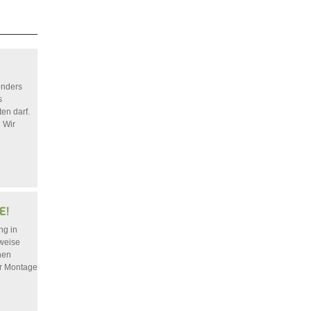
onders
s
en darf.
? Wir
E!
ng in
lweise
nen
er Montage