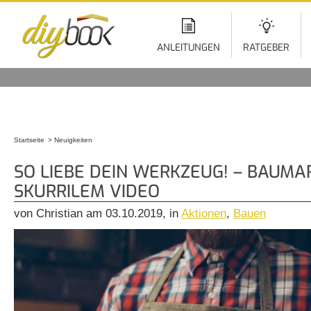
Di
z
In
ANLEITUNGEN
RATGEBER
Startseite
Neuigkeiten
Sie sind hier
SO LIEBE DEIN WERKZEUG! – BAUMA
SKURRILEM VIDEO
von Christian am 03.10.2019, in
Aktionen
,
Bauen