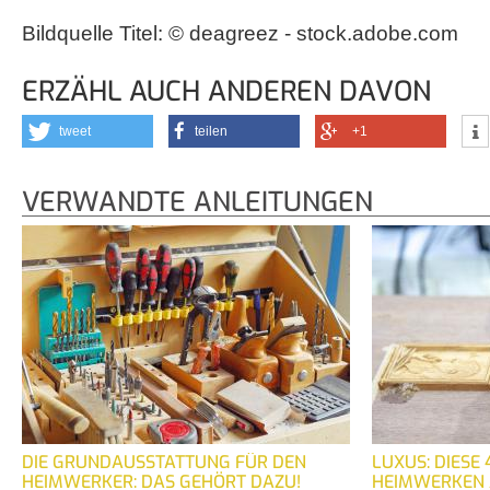
Bildquelle Titel: © deagreez - stock.adobe.com
ERZÄHL AUCH ANDEREN DAVON
tweet
teilen
+1
VERWANDTE ANLEITUNGEN
DIE GRUNDAUSSTATTUNG FÜR DEN
LUXUS: DIESE
HEIMWERKER: DAS GEHÖRT DAZU!
HEIMWERKEN A