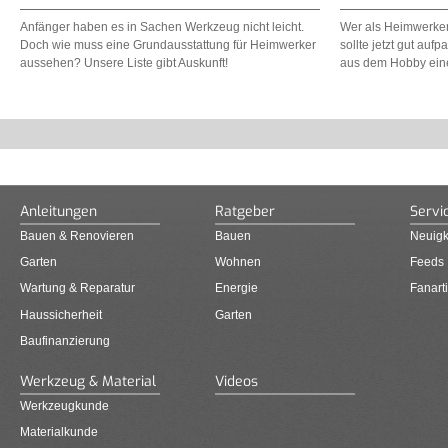
Anfänger haben es in Sachen Werkzeug nicht leicht.
Wer als Heimwerker 
Doch wie muss eine Grundausstattung für Heimwerker
sollte jetzt gut au
aussehen? Unsere Liste gibt Auskunft!
aus dem Hobby ein
Anleitungen
Ratgeber
Servi
Bauen & Renovieren
Bauen
Neuigk
Garten
Wohnen
Feeds
Wartung & Reparatur
Energie
Fanarti
Haussicherheit
Garten
Baufinanzierung
Werkzeug & Material
Videos
Werkzeugkunde
Materialkunde