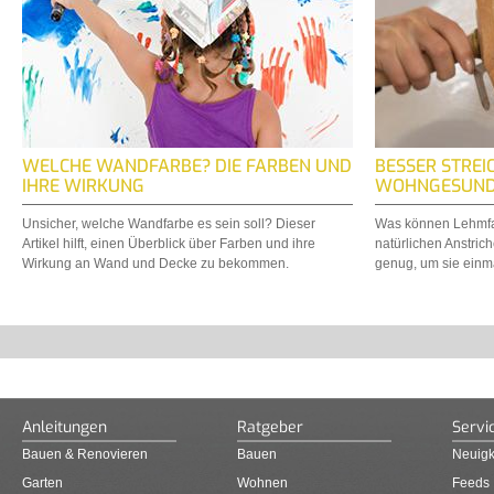
WELCHE WANDFARBE? DIE FARBEN UND
BESSER STREI
IHRE WIRKUNG
WOHNGESUND
Unsicher, welche Wandfarbe es sein soll? Dieser
Was können Lehmfa
Artikel hilft, einen Überblick über Farben und ihre
natürlichen Anstric
Wirkung an Wand und Decke zu bekommen.
genug, um sie einma
Anleitungen
Ratgeber
Servi
Bauen & Renovieren
Bauen
Neuigk
Garten
Wohnen
Feeds