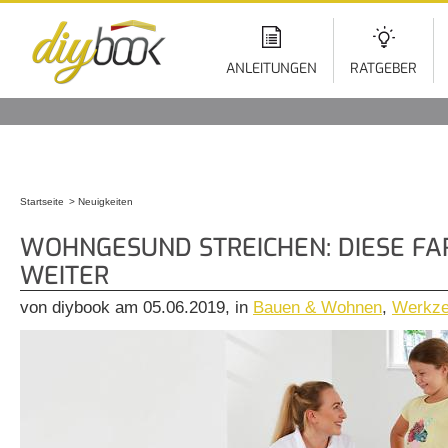
Di
z
In
ANLEITUNGEN
RATGEBER
Startseite
Neuigkeiten
Sie sind hier
WOHNGESUND STREICHEN: DIESE FA
WEITER
von diybook am 05.06.2019, in
Bauen & Wohnen
,
Werkz