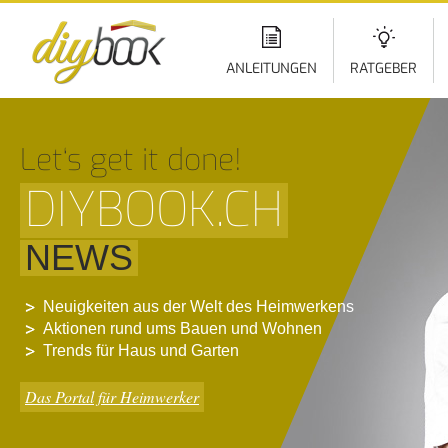
Di
z
In
ANLEITUNGEN
RATGEBER
Let‘s get it done!
DIYBOOK.CH
NEWS
Neuigkeiten aus der Welt des Heimwerkens
Aktionen rund ums Bauen und Wohnen
Trends für Haus und Garten
Das Portal für Heimwerker