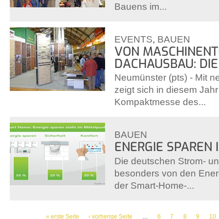
Bauens im...
EVENTS
,
BAUEN
VON MASCHINENTE
DACHAUSBAU: DIE
Neumünster (pts) - Mit 
zeigt sich in diesem Jahr
Kompaktmesse des...
BAUEN
ENERGIE SPAREN 
Die deutschen Strom- u
besonders von den Ener
der Smart-Home-...
SEITEN
« erste Seite
‹ vorherige Seite
…
6
7
8
9
10