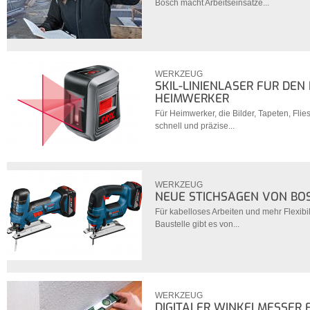
Bosch macht Arbeitseinsätze...
WERKZEUG
SKIL-LINIENLASER FÜR DE
HEIMWERKER
Für Heimwerker, die Bilder, Tapeten, Fli
schnell und präzise...
WERKZEUG
NEUE STICHSÄGEN VON BO
Für kabelloses Arbeiten und mehr Flexibili
Baustelle gibt es von...
WERKZEUG
DIGITALER WINKELMESSER