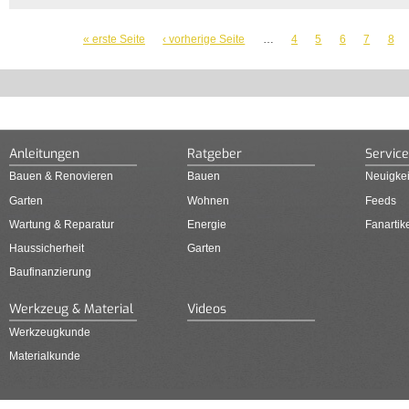
SEITEN
« erste Seite
‹ vorherige Seite
…
4
5
6
7
8
Anleitungen
Ratgeber
Service
Bauen & Renovieren
Bauen
Neuigkei
Garten
Wohnen
Feeds
Wartung & Reparatur
Energie
Fanartik
Haussicherheit
Garten
Baufinanzierung
Werkzeug & Material
Videos
Werkzeugkunde
Materialkunde