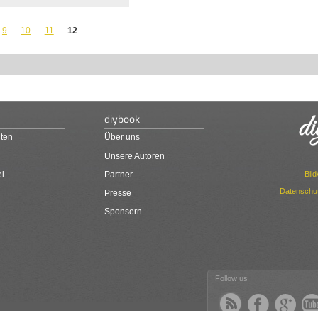
9
10
11
12
diybook
ten
Über uns
Unsere Autoren
Bil
el
Partner
Datenschut
Presse
Sponsern
Follow us