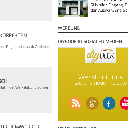
Stilvoller Eingang: 
der Auswahl und G
WERBUNG
N KORREKTEN
DIYBOOK IN SOZIALEN MEDIEN
esen, Regale oder auch Geländer
Werkt mit uns
SCH
laufend neue Projekte
tät in der Werkstatt und auf der
 FÜR HEIMWERKER