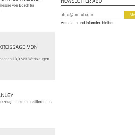
NEWSLETTER ABO
lmesser von Bosch für
.
E-Mail Addresse
*
Anmelden und informiert bleiben
KREISSÄGE VON
iment an 18,0-Volt-Werkzeugen
ANLEY
erkzeugen um ein oszillierendes