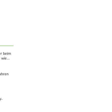
er beim
d wie…
Fahren
Y-