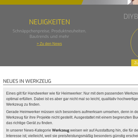
DIY
NEUIGKEITEN
Schnäppchenpreise, Produktneuheiten,
Bautrends und mehr
> Zu den News
Zu
NEUES IN WERKZEUG
Eines gilt für Handwerker wie für Heimwerker: Nur mit dem passenden Werkze
optimal erfüllen. Dabei ist es aber gar nicht mal so leicht, qualitativ hochwert
Werkzeug zu finden.
Gerade Heimwerker müssen sich besonders aufmerksam umsehen, denn in d
Werkzeug für ihre Projekte nicht gestellt. Ausgestattet mit einem begrenzten Bu
das richtige Gerät zu finden.
Werkzeug
In unserer News-Kategorie
weisen wir auf Ausstattung hin, die fü
Interesse ist; vielleicht, weil sie preis/leistungsmäßig besonders günstig ersch