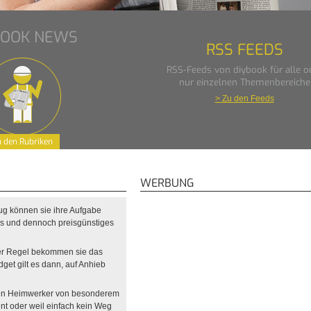
BOOK NEWS
RSS FEEDS
RSS-Feeds von diybook für alle o
nur einzelnen Themenbereiche
> Zu den Feeds
 den Rubriken
WERBUNG
ug können sie ihre Aufgabe
iges und dennoch preisgünstiges
er Regel bekommen sie das
dget gilt es dann, auf Anhieb
r den Heimwerker von besonderem
eint oder weil einfach kein Weg