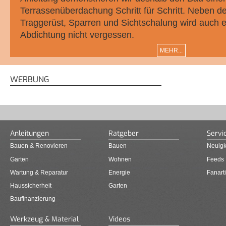
Terrassenüberdachung Schritt für Schritt. Neben 
Traggerüst, Sparren und Sichtschalung wird auch
Abdichtung nicht vergessen.
MEHR...
WERBUNG
Anleitungen
Ratgeber
Servi
Bauen & Renovieren
Bauen
Neuigk
Garten
Wohnen
Feeds
Wartung & Reparatur
Energie
Fanarti
Haussicherheit
Garten
Baufinanzierung
Werkzeug & Material
Videos