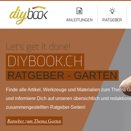
Di
z
In
ANLEITUNGEN
RATGEBER
Let‘s get it done!
DIYBOOK.CH
RATGEBER - GARTEN
Finde alle Artikel, Werkzeuge und Materialien zum Thema G
und informiere Dich auf unseren übersichtlich und redaktione
zusammengestellten Ratgeber-Seiten!
Ratgeber zum Thema Garten