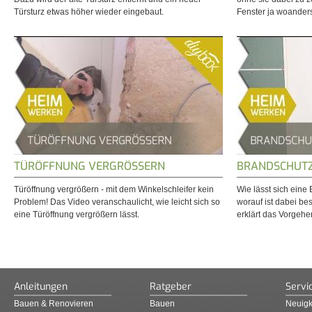
Türsturz etwas höher wieder eingebaut.
Fenster ja woanders
TÜRÖFFNUNG VERGRÖSSERN
BRANDSCHUTZ
Türöffnung vergrößern - mit dem Winkelschleifer kein
Wie lässt sich ein
Problem! Das Video veranschaulicht, wie leicht sich so
worauf ist dabei b
eine Türöffnung vergrößern lässt.
erklärt das Vorgehen 
Anleitungen
Ratgeber
Servi
Bauen & Renovieren
Bauen
Neuigk