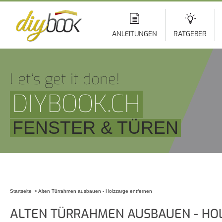
Di
z
In
ANLEITUNGEN
RATGEBER
Let‘s get it done!
DIYBOOK.CH
FENSTER & TÜREN
Startseite
Alten Türrahmen ausbauen - Holzzarge entfernen
Sie sind hier
ALTEN TÜRRAHMEN AUSBAUEN - HO