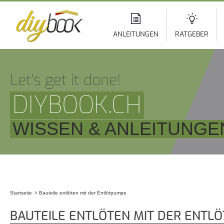
Di
z
In
ANLEITUNGEN
RATGEBER
Let‘s get it done!
DIYBOOK.CH
WISSEN & ANLEITUNGE
Startseite
Bauteile entlöten mit der Entlötpumpe
Sie sind hier
BAUTEILE ENTLÖTEN MIT DER ENTL