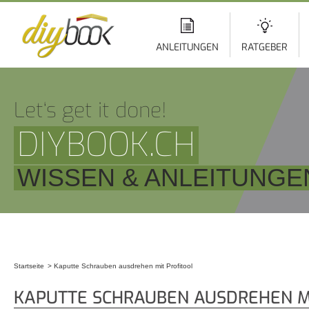
Di
z
In
ANLEITUNGEN
RATGEBER
Let‘s get it done!
DIYBOOK.CH
WISSEN & ANLEITUNGE
Startseite
Kaputte Schrauben ausdrehen mit Profitool
Sie sind hier
KAPUTTE SCHRAUBEN AUSDREHEN M