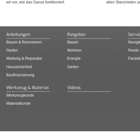
wir vor, wie das Ganze funktioniert.
allen Stanznieten u
Anleitungen
Ratgeber
Servi
Bauen & Renovieren
Bauen
Neuigk
Garten
Wohnen
Feeds
Wartung & Reparatur
Energie
Fanarti
Haussicherheit
Garten
Baufinanzierung
Werkzeug & Material
Videos
Werkzeugkunde
Materialkunde